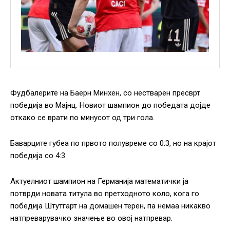
Фудбалерите на Баерн Минхен, со нестварен пресврт
победија во Мајнц. Новиот шампион до победата дојде
откако се врати по минусот од три гола.
Баварците губеа по првото полувреме со 0:3, но на крајот
победија со 4:3.
Актуелниот шампион на Германија математички ја
потврди новата титула во претходното коло, кога го
победија Штутгарт на домашен терен, па немаа никакво
натпреварувачко значење во овој натпревар.