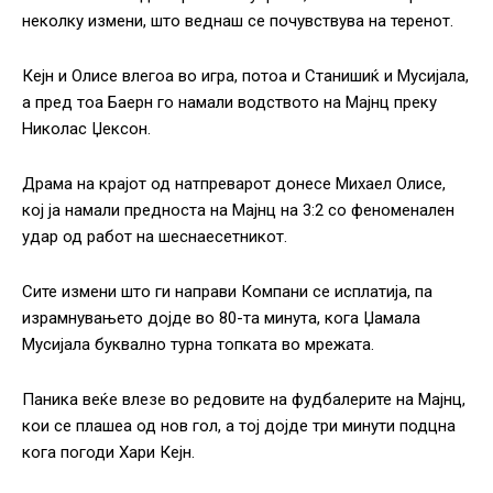
неколку измени, што веднаш се почувствува на теренот.
Кејн и Олисе влегоа во игра, потоа и Станишиќ и Мусијала,
а пред тоа Баерн го намали водството на Мајнц преку
Николас Џексон.
Драма на крајот од натпреварот донесе Михаел Олисе,
кој ја намали предноста на Мајнц на 3:2 со феноменален
удар од работ на шеснаесетникот.
Сите измени што ги направи Компани се исплатија, па
израмнувањето дојде во 80-та минута, кога Џамала
Мусијала буквално турна топката во мрежата.
Паника веќе влезе во редовите на фудбалерите на Мајнц,
кои се плашеа од нов гол, а тој дојде три минути подцна
кога погоди Хари Кејн.