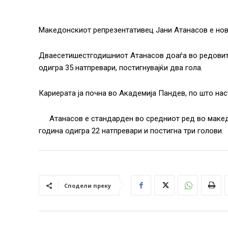
Македонскиот репрезентативец Јани Атанасов е нов 
Дваесетишестгодишниот Атанасов доаѓа во редовите
одигра 35 натпревари, постигнувајќи два гола.
Кариерата ја почна во Академија Пандев, по што нас
Атанасов е стандарден во средниот ред во макед
година одигра 22 натпревари и постигна три голови.
Сподели преку