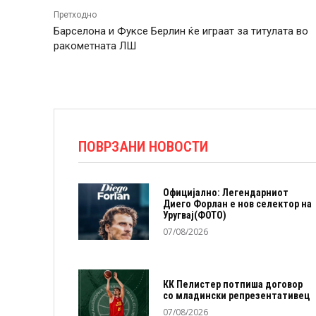
Претходно
Барселона и Фуксе Берлин ќе играат за титулата во
ракометната ЛШ
ПОВРЗАНИ НОВОСТИ
Официјално: Легендарниот
Диего Форлан е нов селектор на
Уругвај(ФОТО)
07/08/2026
КК Пелистер потпиша договор
со младински репрезентативец
07/08/2026