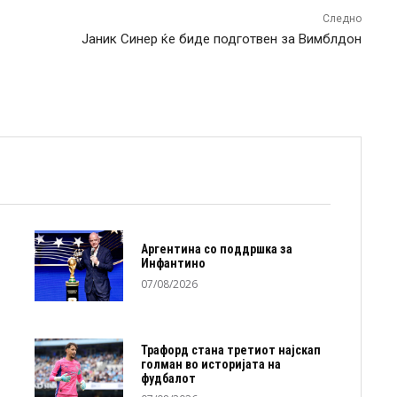
Следно
Јаник Синер ќе биде подготвен за Вимблдон
Аргентина со поддршка за
Инфантино
07/08/2026
Трафорд стана третиот најскап
голман во историјата на
фудбалот