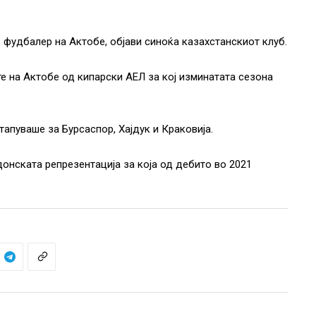
фудбалер на Актобе, објави синоќа казахстанскиот клуб.
 на Актобе од кипарски АЕЛ за кој изминатата сезона
тапуваше за Бурсаспор, Хајдук и Краковија.
онската репрезентација за која од дебито во 2021