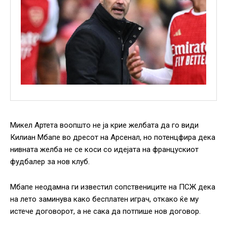
Микел Артета воопшто не ја крие желбата да го види
Килиан Мбапе во дресот на Арсенал, но потенцфира дека
нивната желба не се коси со идејата на францускиот
фудбалер за нов клуб.
Мбапе неодамна ги известил сопствениците на ПСЖ дека
на лето заминува како бесплатен играч, откако ќе му
истече договорот, а не сака да потпише нов договор.