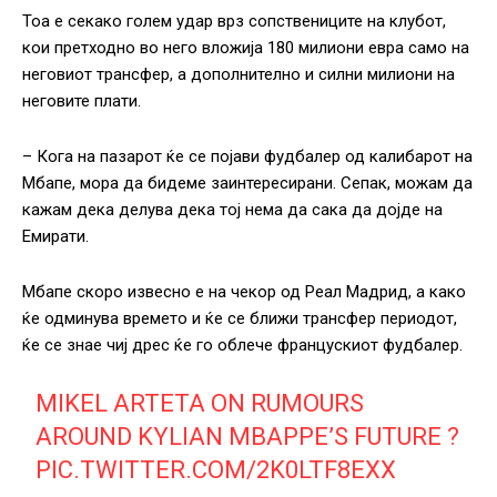
Тоа е секако голем удар врз сопствениците на клубот,
кои претходно во него вложија 180 милиони евра само на
неговиот трансфер, а дополнително и силни милиони на
неговите плати.
– Кога на пазарот ќе се појави фудбалер од калибарот на
Мбапе, мора да бидеме заинтересирани. Сепак, можам да
кажам дека делува дека тој нема да сака да дојде на
Емирати.
Мбапе скоро извесно е на чекор од Реал Мадрид, а како
ќе одминува времето и ќе се ближи трансфер периодот,
ќе се знае чиј дрес ќе го облече францускиот фудбалер.
MIKEL ARTETA ON RUMOURS
AROUND KYLIAN MBAPPE’S FUTURE ?️
PIC.TWITTER.COM/2K0LTF8EXX