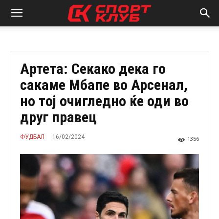
Aртета: Секако дека го
сакаме Мбапе во Арсенал,
но тој очигледно ќе оди во
друг правец
16/02/2024
ФУДБАЛ
1356