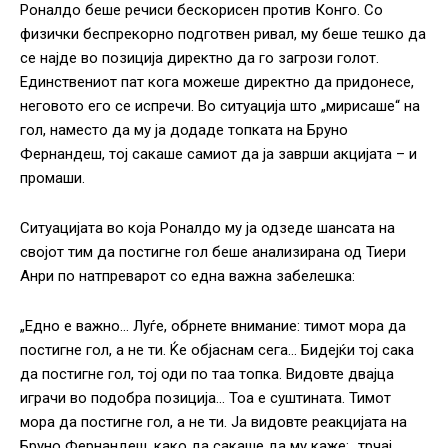
Роналдо беше речиси бескорисен против Конго. Со
физички беспрекорно подготвен ривал, му беше тешко да
се најде во позиција директно да го загрози голот.
Единствениот пат кога можеше директно да придонесе,
неговото его се испречи. Во ситуација што „мирисаше“ на
гол, наместо да му ја додаде топката на Бруно
Фернандеш, тој сакаше самиот да ја заврши акцијата – и
промаши.
Ситуацијата во која Роналдо му ја одзеде шансата на
својот тим да постигне гол беше анализирана од Тиери
Анри по натпреварот со една важна забелешка:
„Едно е важно… Луѓе, обрнете внимание: тимот мора да
постигне гол, а не ти. Ќе објаснам сега… Бидејќи тој сака
да постигне гол, тој оди по таа топка. Видовте двајца
играчи во подобра позиција… Тоа е суштината. Тимот
мора да постигне гол, а не ти. Ја видовте реакцијата на
Бруно Фернандеш, како да сакаше да му каже: „трчај,