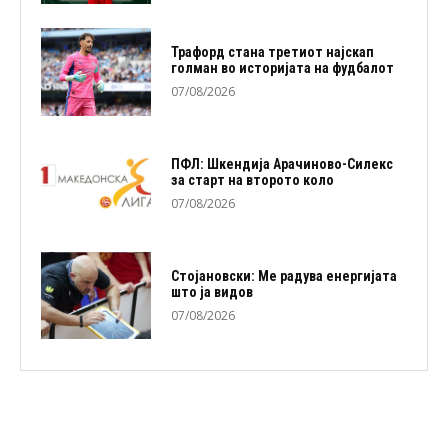
Трафорд стана третиот најскап
голман во историјата на фудбалот
07/08/2026
ПФЛ: Шкендија Арачиново-Силекс
за старт на второто коло
07/08/2026
Стојановски: Ме радува енергијата
што ја видов
07/08/2026