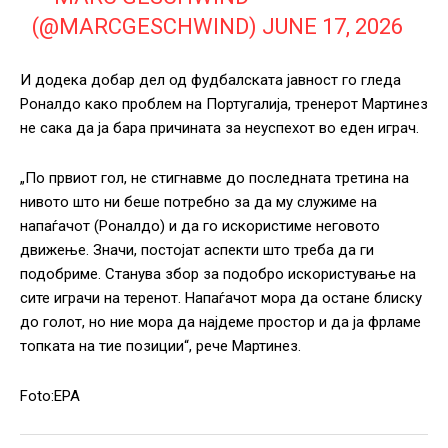
(@MARCGESCHWIND)
JUNE 17, 2026
И додека добар дел од фудбалската јавност го гледа
Роналдо како проблем на Португалија, тренерот Мартинез
не сака да ја бара причината за неуспехот во еден играч.
„По првиот гол, не стигнавме до последната третина на
нивото што ни беше потребно за да му служиме на
напаѓачот (Роналдо) и да го искористиме неговото
движење. Значи, постојат аспекти што треба да ги
подобриме. Станува збор за подобро искористување на
сите играчи на теренот. Напаѓачот мора да остане блиску
до голот, но ние мора да најдеме простор и да ја фрламе
топката на тие позиции“, рече Мартинез.
Foto:EPA