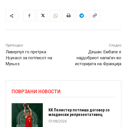
Претходно
Следно
Ливерпул го претрка
Дешан: Ембапе е
Њукасл за потписот на
најдобриот напаѓач во
Муњоз
историјата на Франција
ПОВРЗАНИ НОВОСТИ
КК Пелистер потпиша договор со
младински репрезентативец
07/08/2026