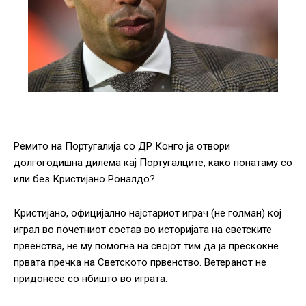
Ремито на Португалија со ДР Конго ја отвори
долгогодишна дилема кај Португалците, како понатаму со
или без Кристијано Роналдо?
Кристијано, официјално најстариот играч (не голман) кој
играл во почетниот состав во историјата на светските
првенства, не му помогна на својот тим да ја прескокне
првата пречка на Светското првенство. Ветеранот не
придонесе со нбишто во играта.