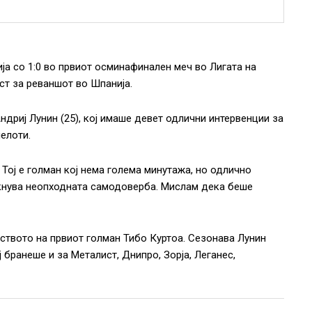
ја со 1:0 во првиот осминафинален меч во Лигата на
т за реваншот во Шпанија.
ндриј Лунин (25), кој имаше девет одлични интервенции за
елоти.
 Тој е голман кој нема голема минутажа, но одлично
текнува неопходната самодоверба. Мислам дека беше
уството на првиот голман Тибо Куртоа. Сезонава Лунин
ј бранеше и за Металист, Днипро, Зорја, Леганес,