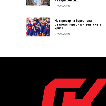
четири бомби...
07/08/2026
Натпревар на Барселона
откажан поради мигрантската
криза
07/08/2026