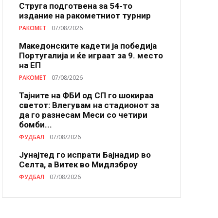
Струга подготвена за 54-то
издание на ракометниот турнир
РАКОМЕТ
07/08/2026
Македонските кадети ја победија
Португалија и ќе играат за 9. место
на ЕП
РАКОМЕТ
07/08/2026
Тајните на ФБИ од СП го шокираа
светот: Влегувам на стадионот за
да го разнесам Меси со четири
бомби...
ФУДБАЛ
07/08/2026
Јунајтед го испрати Бајнадир во
Селта, а Витек во Мидлзброу
ФУДБАЛ
07/08/2026