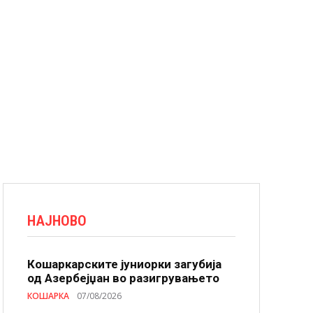
НАЈНОВО
Кошаркарските јуниорки загубија
од Азербејџан во разигрувањето
КОШАРКА
07/08/2026