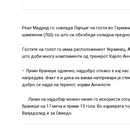
Реал Мадрид го совлада Лајпциг на гости во Германи
шампиони (ЛШ) со што си обезбеди солидна преднос
Гостите на голот го имаа расположениот Украинец, А
што доби многу комплименти од тренерот Карло Анч
– Лунин бранеше одлично, најдобро откако е кај нас.
напредува. Факт е и дека на вакви натпревари ја с
добро се најде на теренот, изјави Анчелоти.
Лунин на најдобар можен начин го искористи отс
бранеше на 17 меча и прими 13 гола. Во кариерата то
Валјадолид и за Овиедо.