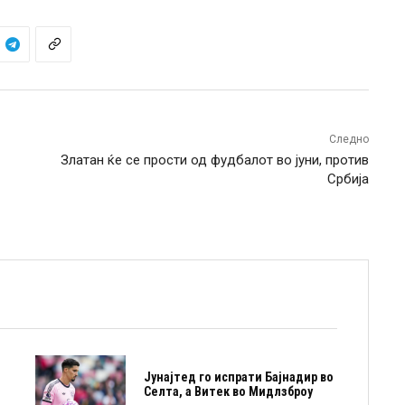
Следно
Златан ќе се прости од фудбалот во јуни, против
Србија
Јунајтед го испрати Бајнадир во
Селта, а Витек во Мидлзброу