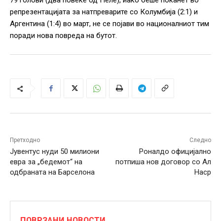
79 голови (два повеќе од Пеле), иако беше поканет во
репрезентацијата за натпреварите со Колумбија (2:1) и
Аргентина (1:4) во март, не се појави во националниот тим
поради нова повреда на бутот.
Претходно
Следно
Јувентус нуди 50 милиони
Роналдо официјално
евра за „бедемот“ на
потпиша нов договор со Ал
одбраната на Барселона
Наср
ПОВРЗАНИ НОВОСТИ