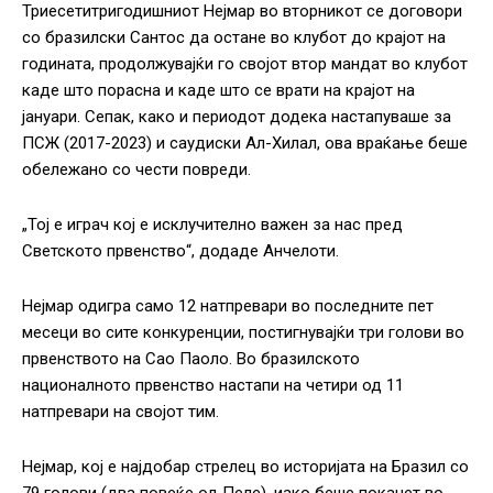
Триесетитригодишниот Нејмар во вторникот се договори
со бразилски Сантос да остане во клубот до крајот на
годината, продолжувајќи го својот втор мандат во клубот
каде што порасна и каде што се врати на крајот на
јануари. Сепак, како и периодот додека настапуваше за
ПСЖ (2017-2023) и саудиски Ал-Хилал, ова враќање беше
обележано со чести повреди.
„Тој е играч кој е исклучително важен за нас пред
Светското првенство“, додаде Анчелоти.
Нејмар одигра само 12 натпревари во последните пет
месеци во сите конкуренции, постигнувајќи три голови во
првенството на Сао Паоло. Во бразилското
националното првенство настапи на четири од 11
натпревари на својот тим.
Нејмар, кој е најдобар стрелец во историјата на Бразил со