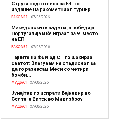
Струга подготвена за 54-то
издание на ракометниот турнир
РАКОМЕТ
07/08/2026
Македонските кадети ја победија
Португалија и ќе играат за 9. место
на ЕП
РАКОМЕТ
07/08/2026
Тајните на ФБИ од СП го шокираа
светот: Влегувам на стадионот за
да го разнесам Меси со четири
бомби...
ФУДБАЛ
07/08/2026
Јунајтед го испрати Бајнадир во
Селта, а Витек во Мидлзброу
ФУДБАЛ
07/08/2026