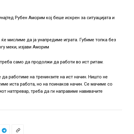
најтед Рубен Аморим кој беше искрен за ситуацијата и
 ќе мислиме да ја унапредиме играта. Губиме топка без
огу меки, изјави Аморим
 треба само да продолжи да работи во ист ритам.
да работиме на тренинзите на ист начин. Ништо не
ме иста работа, но на поинаков начин. Се мачиме со
от натпревар, треба да ги направиме навивачите