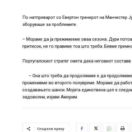
По натпреварот со Евертон тренерот на Манчестер Ју
зборуваше за проблемите.
– Мораме да ја прежимееме оваа сезона. Дури потоа
притисок, не го правиме тоа што треба. Бевме премн
Португалскиот стратег смета дека неговиот составв
– Она што треба да продолжиме е да продолжиме 
променивме во второто полувреме. Мораме да работи
создавањето шанси. Мојата единствена цел е следни
задоволни, изјави Аморим.
Сподели преку