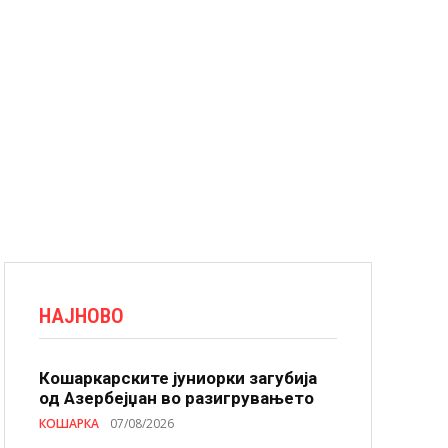
НАЈНОВО
Кошаркарските јуниорки загубија
од Азербејџан во разигрувањето
КОШАРКА
07/08/2026