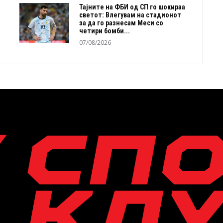
Тајните на ФБИ од СП го шокираа
светот: Влегувам на стадионот
за да го разнесам Меси со
четири бомби...
07/08/2026