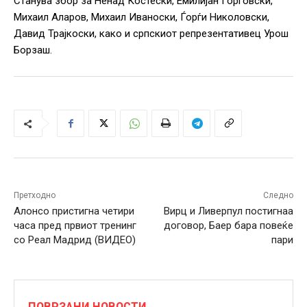
Станува збор за Ненад Костески, Емилијан Ѓорговски,
Михаил Аларов, Михаил Иваноски, Ѓорѓи Николовски,
Давид Трајкоски, како и српскиот репрезентативец Урош
Борзаш.
Претходно
Следно
Алонсо пристигна четири
Вирц и Ливерпул постигнаа
часа пред првиот тренинг
договор, Баер бара повеќе
со Реал Мадрид (ВИДЕО)
пари
ПОВРЗАНИ НОВОСТИ