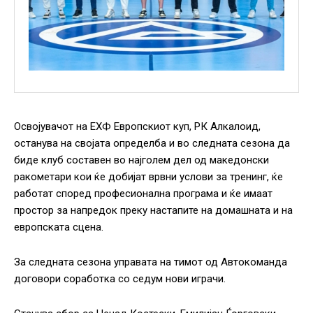
Освојувачот на ЕХФ Европскиот куп, РК Алкалоид,
останува на својата определба и во следната сезона да
биде клуб составен во најголем дел од македонски
ракометари кои ќе добијат врвни услови за тренинг, ќе
работат според професионална програма и ќе имаат
простор за напредок преку настапите на домашната и на
европската сцена.
За следната сезона управата на тимот од Автокоманда
договори соработка со седум нови играчи.