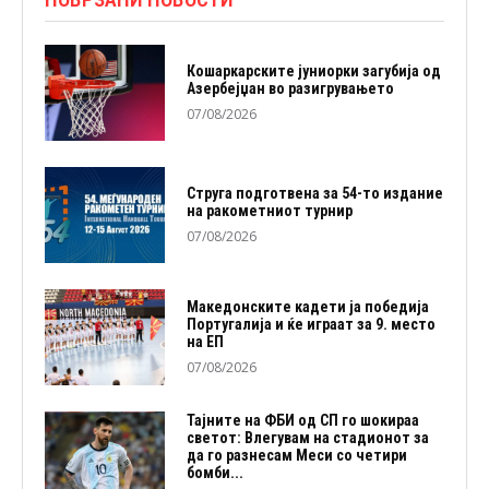
Кошаркарските јуниорки загубија од
Азербејџан во разигрувањето
07/08/2026
Струга подготвена за 54-то издание
на ракометниот турнир
07/08/2026
Македонските кадети ја победија
Португалија и ќе играат за 9. место
на ЕП
07/08/2026
Тајните на ФБИ од СП го шокираа
светот: Влегувам на стадионот за
да го разнесам Меси со четири
бомби...