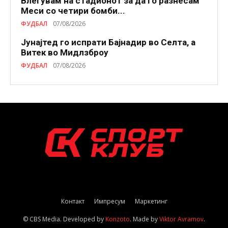
Влегувам на стадионот за да го разнесам
Меси со четири бомби...
ФУДБАЛ
07/08/2026
Јунајтед го испрати Бајнадир во Селта, а
Витек во Мидлзброу
ФУДБАЛ
07/08/2026
Контакт
Импресум
Маркетинг
© CBS Media. Developed by
Konzoto
. Made by
Viktor Avramov
.