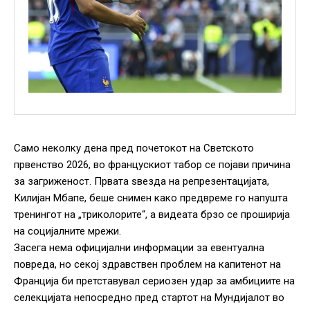
Само неколку дена пред почетокот на Светското
првенство 2026, во францускиот табор се појави причина
за загриженост. Првата ѕвезда на репрезентацијата,
Килијан Мбапе, беше снимен како предвреме го напушта
тренингот на „триколорите“, а видеата брзо се проширија
на социјалните мрежи.
Засега нема официјални информации за евентуална
повреда, но секој здравствен проблем на капитенот на
Франција би претставувал сериозен удар за амбициите на
селекцијата непосредно пред стартот на Мундијалот во