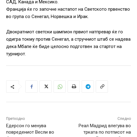
САД, Канада и Мексико.
Франција ќе го започне настапот на Светското првенство
во група со Сенегал, Норвешка и Ирак.
Двократниот светски шампион првиот натпревар ќе го
одигра токму против Сенегал, а стручниот штаб се надева
дека Мбапе ќе биде целосно подготвен за стартот на
турнирот.
Претходно
Следно
Едерсон го менува
Реал Мадрид влегува во
повредениот Весли во
трката по потписот на