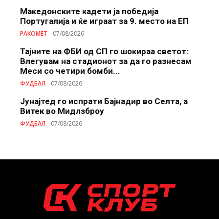
Македонските кадети ја победија
Португалија и ќе играат за 9. место на ЕП
РАКОМЕТ
07/08/2026
Тајните на ФБИ од СП го шокираа светот:
Влегувам на стадионот за да го разнесам
Меси со четири бомби...
ФУДБАЛ
07/08/2026
Јунајтед го испрати Бајнадир во Селта, а
Витек во Мидлзброу
ФУДБАЛ
07/08/2026