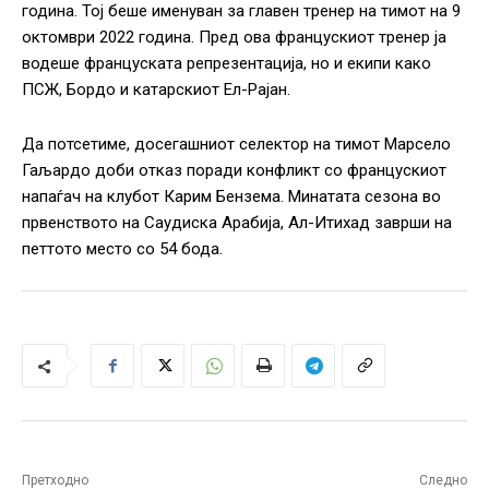
година. Тој беше именуван за главен тренер на тимот на 9
октомври 2022 година. Пред ова францускиот тренер ја
водеше француската репрезентација, но и екипи како
ПСЖ, Бордо и катарскиот Ел-Рајан.
Да потсетиме, досегашниот селектор на тимот Марсело
Гаљардо доби отказ поради конфликт со францускиот
напаѓач на клубот Карим Бензема. Минатата сезона во
првенството на Саудиска Арабија, Ал-Итихад заврши на
петтото место со 54 бода.
Претходно
Следно