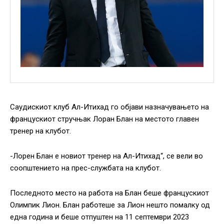
Саудискиот клуб Ал-Итихад го објави назначувањето на
францускиот стручњак Лоран Блан на местото главен
тренер на клубот.
-Лорен Блан е новиот тренер на Ал-Итихад“, се вели во
соопштението на прес-службата на клубот.
Последното место на работа на Блан беше францускиот
Олимпик Лион. Блан работеше за Лион нешто помалку од
една година и беше отпуштен на 11 септември 2023