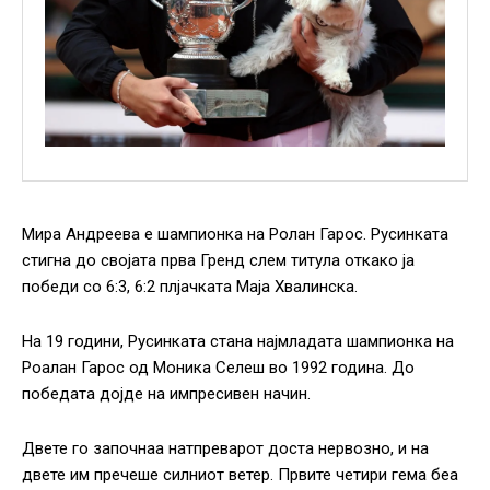
Мира Андреева е шампионка на Ролан Гарос. Русинката
стигна до својата прва Гренд слем титула откако ја
победи со 6:3, 6:2 плјачката Маја Хвалинска.
На 19 години, Русинката стана најмладата шампионка на
Роалан Гарос од Моника Селеш во 1992 година. До
победата дојде на импресивен начин.
Двете го започнаа натпреварот доста нервозно, и на
двете им пречеше силниот ветер. Првите четири гема беа