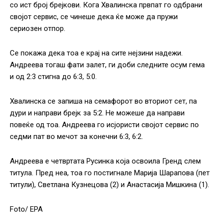
со ист број брејкови. Кога Хвалинска првпат го одбрани
својот сервис, се чинеше дека ќе може да пружи
сериозен отпор.
Се покажа дека тоа е крај на сите нејзини надежи.
Андреева тогаш фати залет, ги доби следните осум гема
и од 2:3 стигна до 6:3, 5:0.
Хвалинска се запиша на семафорот во вториот сет, па
дури и направи брејк за 5:2. Не можеше да направи
повеќе од тоа. Андреева го исјористи својот сервис по
седми пат во мечот за конечни 6:3, 6:2.
Андреева е четвртата Русинка која освоила Гренд слем
титула. Пред неа, тоа го постигнале Марија Шарапова (пет
титули), Светлана Кузнецова (2) и Анастасија Мишкина (1).
Foto/ EPA