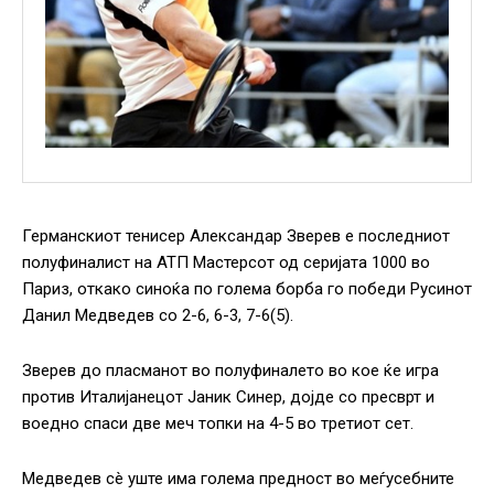
Германскиот тенисер Александар Зверев е последниот
полуфиналист на АТП Мастерсот од серијата 1000 во
Париз, откако синоќа по голема борба го победи Русинот
Данил Медведев со 2-6, 6-3, 7-6(5).
Зверев до пласманот во полуфиналето во кое ќе игра
против Италијанецот Јаник Синер, дојде со пресврт и
воедно спаси две меч топки на 4-5 во третиот сет.
Медведев сè уште има голема предност во меѓусебните