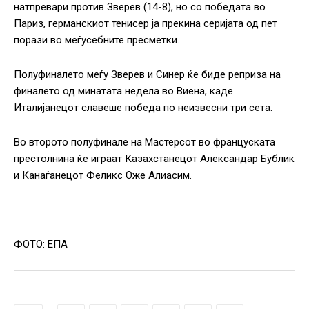
натпревари против Зверев (14-8), но со победата во
Париз, германскиот тенисер ја прекина серијата од пет
порази во меѓусебните пресметки.
Полуфиналето меѓу Зверев и Синер ќе биде реприза на
финалето од минатата недела во Виена, каде
Италијанецот славеше победа по неизвесни три сета.
Во второто полуфинале на Мастерсот во француската
престолнина ќе играат Казахстанецот Александар Бублик
и Канаѓанецот Феликс Оже Алиасим.
ФОТО: ЕПА