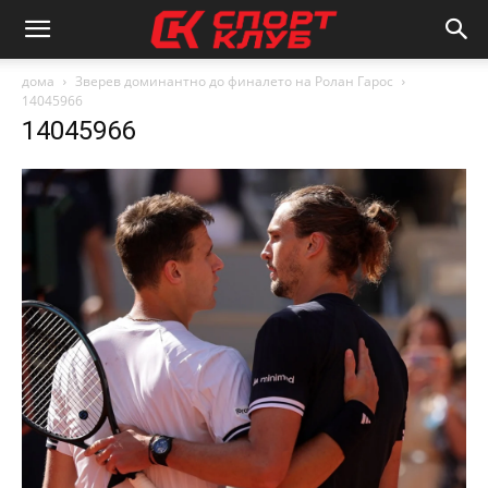
дома
Зверев доминантно до финалето на Ролан Гарос
14045966
14045966