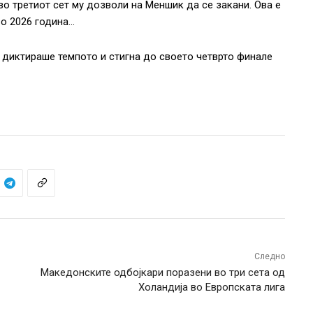
 во третиот сет му дозволи на Меншик да се закани. Ова е
во 2026 година…
го диктираше темпото и стигна до своето четврто финале
Следно
Македонските одбојкари поразени во три сета од
Холандија во Европската лига