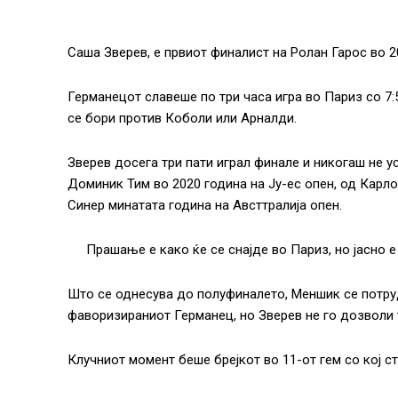
Саша Зверев, е првиот финалист на Ролан Гарос во 2
Германецот славеше по три часа игра во Париз со 7:5, 
се бори против Коболи или Арналди.
Зверев досега три пати играл финале и никогаш не у
Доминик Тим во 2020 година на Ју-ес опен, од Карло
Синер минатата година на Австтралија опен.
Прашање е како ќе се снајде во Париз, но јасно е
Што се однесува до полуфиналето, Меншик се потруд
фаворизираниот Германец, но Зверев не го дозволи 
Клучниот момент беше брејкот во 11-от гем со кој сти