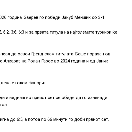
026 година. Зверев го победи Јакуб Меншик со 3-1.
6:2, 3:6, 6:3 и за првата титула на најголемите турнири ќе
спеал да освои Гренд слем титулата. Беше поразен од
с Алкараз на Ролан Гарос во 2024 година и од Јаник
 дека е голем фаворит.
и и веднаш во првиот сет се обиде да го изненади
тоа.
гна до 6:5, а потоа по 66 минути го доби првиот сет.