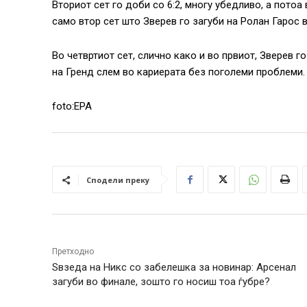
Вториот сет го доби со 6:2, многу убедливо, а потоа
само втор сет што Зверев го загуби на Ролан Гарос 
Во четвртиот сет, слично како и во првиот, Зверев 
на Гренд слем во кариерата без поголеми проблеми.
foto:EPA
Сподели преку
Претходно
Ѕвзеда на Никс со забелешка за новинар: Арсенал
загуби во финале, зошто го носиш тоа ѓубре?