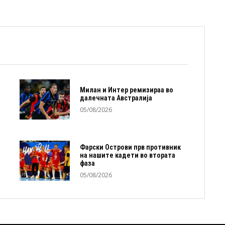
Милан и Интер ремизираа во
далечната Австралија
05/08/2026
Фарски Острови прв противник
на нашите кадети во втората
фаза
05/08/2026