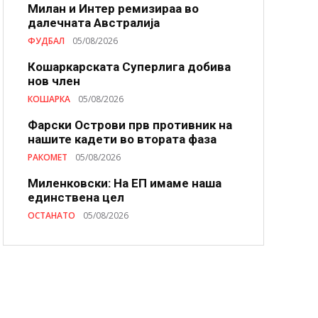
Милан и Интер ремизираа во
далечната Австралија
ФУДБАЛ
05/08/2026
Кошаркарската Суперлига добива
нов член
КОШАРКА
05/08/2026
Фарски Острови прв противник на
нашите кадети во втората фаза
РАКОМЕТ
05/08/2026
Миленковски: На ЕП имаме наша
единствена цел
ОСТАНАТО
05/08/2026