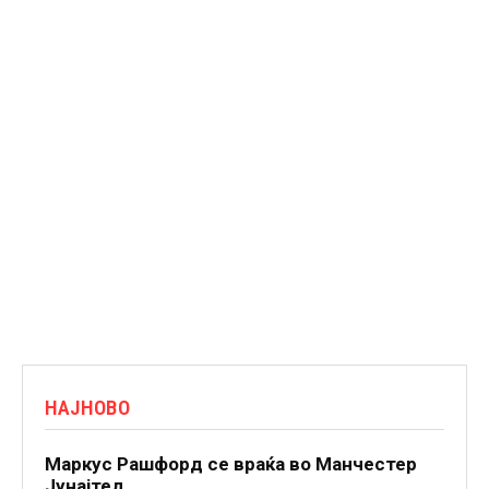
НАЈНОВО
Маркус Рашфорд се враќа во Манчестер
Јунајтед