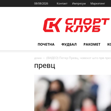
08/08/2026
Контакт
Импресум
Маркетинг
SPORTCLUB.mk
ПОЧЕТНА
ФУДБАЛ
РАКОМЕТ
К
дома
(ВИДЕО) Петер Превц, човекот што прв прел
превц