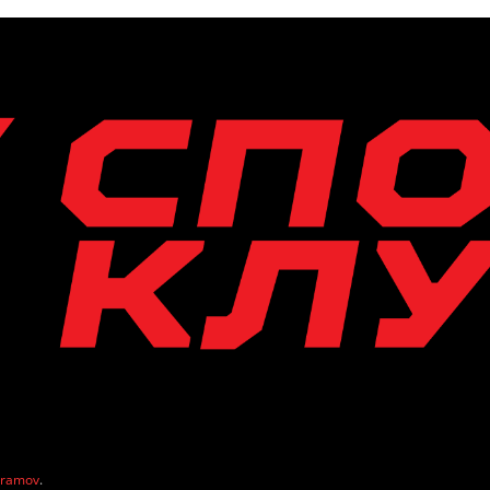
vramov
.