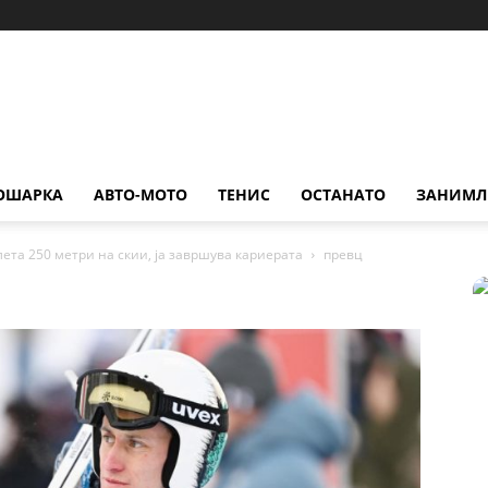
ОШАРКА
АВТО-МОТО
ТЕНИС
ОСТАНАТО
ЗАНИМЛ
ета 250 метри на скии, ја завршува кариерата
превц