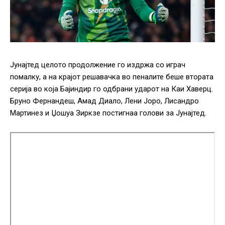
Јунајтед целото продолжение го издржа со играч
помалку, а на крајот решавачка во пеналите беше втората
серија во која Бајиндир го одбрани ударот на Каи Хаверц.
Бруно Фернандеш, Амад Диало, Лени Јоро, Лисандро
Мартинез и Џошуа Зиркзе постигнаа голови за Јунајтед.