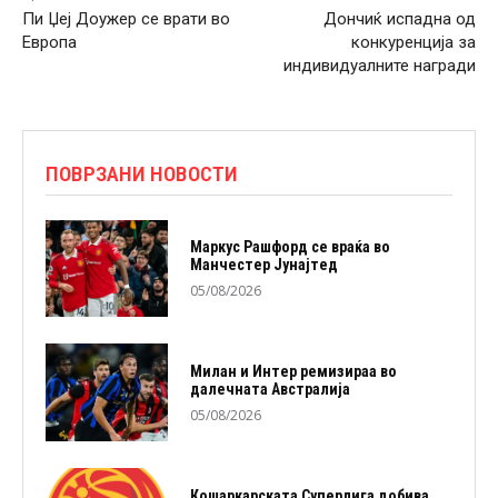
Пи Џеј Доужер се врати во
Дончиќ испадна од
Европа
конкуренција за
индивидуалните награди
ПОВРЗАНИ НОВОСТИ
Маркус Рашфорд се враќа во
Манчестер Јунајтед
05/08/2026
Милан и Интер ремизираа во
далечната Австралија
05/08/2026
Кошаркарската Суперлига добива