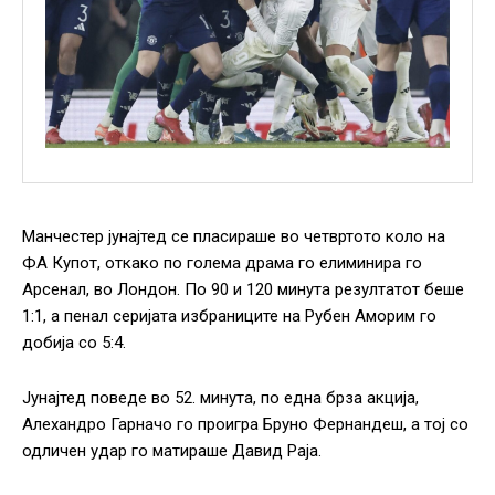
Манчестер јунајтед се пласираше во четвртото коло на
ФА Купот, откако по голема драма го елиминира го
Арсенал, во Лондон. По 90 и 120 минута резултатот беше
1:1, а пенал серијата избраниците на Рубен Аморим го
добија со 5:4.
Јунајтед поведе во 52. минута, по една брза акција,
Алехандро Гарначо го проигра Бруно Фернандеш, а тој со
одличен удар го матираше Давид Раја.