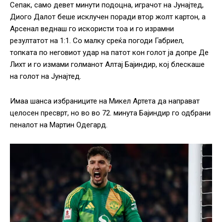
Сепак, само девет минути подоцна, играчот на Јунајтед,
Диого Далот беше исклучен поради втор жолт картон, а
Арсенал веднаш го искористи тоа и го израмни
резултатот на 1:1. Со малку среќа погоди Габриел,
топката по неговиот удар на патот кон голот ја допре Де
Лихт и го измами голманот Алтај Бајиндир, кој блескаше
на голот на Јунајтед.
Имаа шанса избраниците на Микел Артета да направат
целосен пресврт, но во во 72. минута Бајиндир го одбрани
пеналот на Мартин Одегард.