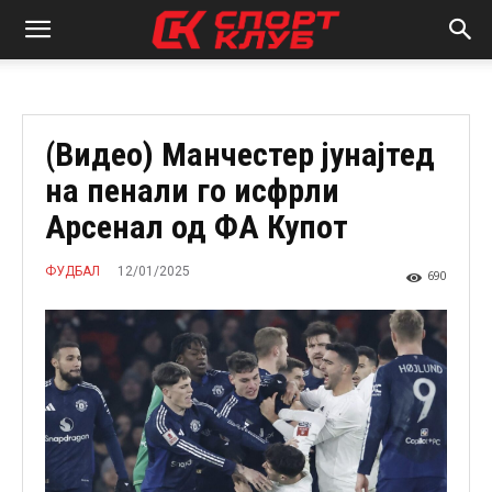
(Видео) Манчестер јунајтед
на пенали го исфрли
Арсенал од ФА Купот
12/01/2025
ФУДБАЛ
690