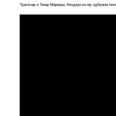
Трагичар е Омар Мармуш, Хендерсон му одбрани пена