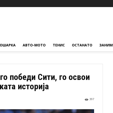
КОШАРКА
АВТО-МОТО
ТЕНИС
ОСТАНАТО
ЗАНИМ
го победи Сити, го освои
ката историја
397