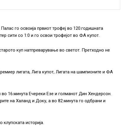
 Палас го освоија првиот трофеј во 120.годишната
ер сити со 1:0 и го освои трофејот во ФА купот.
јстарото куп натпреварување во светот. Претходно не
Премиер лигата, Лига купот, Лигата на шампионите и ФА
 во 16.минута Ечереки Езе и голманот Дин Хендерсон.
рите на Халанд и Доку, а во 82.минута го одбрани и
о клупската историја.