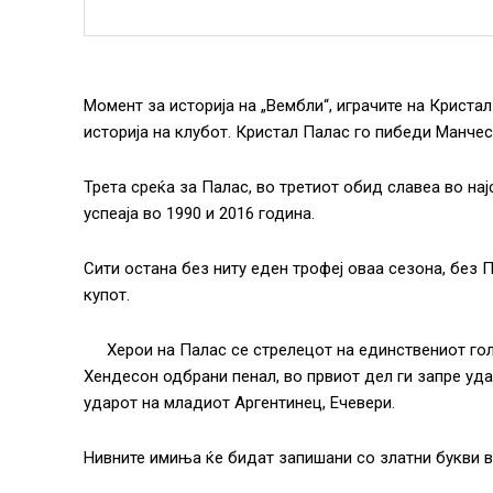
Момент за историја на „Вембли“, играчите на Кристал
историја на клубот. Кристал Палас го пибеди Манчест
Трета среќа за Палас, во третиот обид славеа во на
успеаја во 1990 и 2016 година.
Сити остана без ниту еден трофеј оваа сезона, без 
купот.
Херои на Палас се стрелецот на единствениот гол
Хендесон одбрани пенал, во првиот дел ги запре уда
ударот на младиот Аргентинец, Ечевери.
Нивните имиња ќе бидат запишани со златни букви в