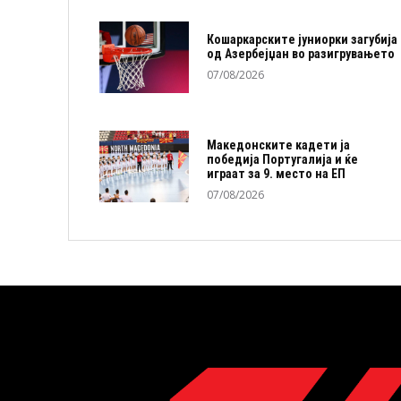
Кошаркарските јуниорки загубија
од Азербејџан во разигрувањето
07/08/2026
Македонските кадети ја
победија Португалија и ќе
играат за 9. место на ЕП
07/08/2026