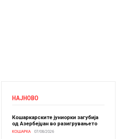
НАЈНОВО
Кошаркарските јуниорки загубија
од Азербејџан во разигрувањето
КОШАРКА
07/08/2026