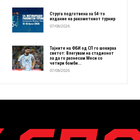
Струга подготвена за 54-то
издание на ракометниот турнир
07/08/2026
Тајните на ФБИ од СП го шокираа
светот: Влегувам на стадионот
за да го разнесам Меси со
четири бомби...
07/08/2026