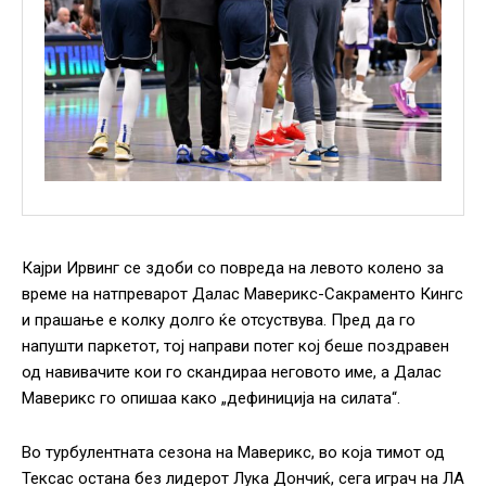
Кајри Ирвинг се здоби со повреда на левото колено за
време на натпреварот Далас Маверикс-Сакраменто Кингс
и прашање е колку долго ќе отсуствува. Пред да го
напушти паркетот, тој направи потег кој беше поздравен
од навивачите кои го скандираа неговото име, а Далас
Маверикс го опишаа како „дефиниција на силата“.
Во турбулентната сезона на Маверикс, во која тимот од
Тексас остана без лидерот Лука Дончиќ, сега играч на ЛА