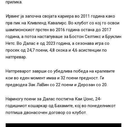
прилика.
Ирвинг ја започна својата кариера во 2011 година како
прв пик на Кливленд Кавалирс. Во клубот со кој го освои
шампионскиот прстен во 2016 година остана до 2017
година, а потоа настапуваше за Бостон Селтикс и Бруклин
Нетс. Во Далас е од 2023 година, а сезонава игра со
просек од 24,7 поени, 4,8 скока и 4,6 асистенции по
натпревар.
Натпреварот заврши со убедлива победа на кралевите
кои во еден момент имаа и 32 поени предност. Ги
предводеа Зак ЛаВин со 22 поени и Дерозан со 20.
Најмногу поени за Далас постигна Каи Џонс, 24-
годишниот кошаркар од Бахамите, кој во понеделникот
потпиша двонасочен договор со клубот.