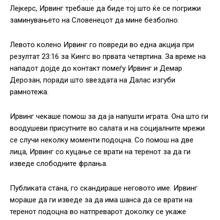
Лејкерс, Ирвинг требаше да биде тој што ќе се погрижи
заминувањето на Словенецот да мине безболно.
Левото колено Ирвинг го повреди во една акција при
резултат 23:16 за Кингс во првата четвртина. За време на
нападот дојде до контакт помеѓу Ирвинг и Демар
Дерозан, поради што ѕвездата на Далас изгуби
рамнотежа.
Ирвинг чекаше помош за да ја напушти играта. Она што ги
воодушеви присутните во салата и на социјалните мрежи
се случи неколку моменти подоцна. Со помош на две
лица, Ирвинг со куцање се врати на теренот за да ги
изведе слободните фрлања.
Публиката стана, го скандираше неговото име. Ирвинг
мораше да ги изведе за да има шанса да се врати на
теренот подоцна во натпреварот доколку се укаже