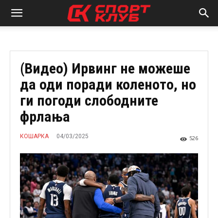
(Видео) Ирвинг не можеше
да оди поради коленото, но
ги погоди слободните
фрлања
04/03/2025
КОШАРКА
526