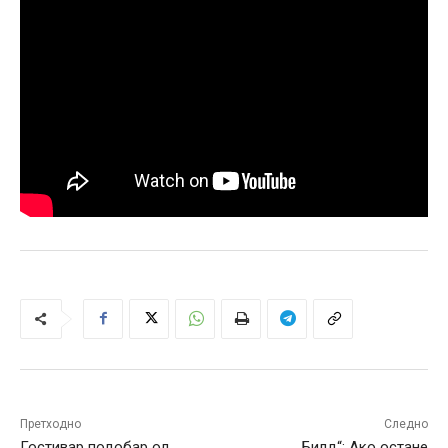
Претходно
Следно
Гостивар подобар од
„Билд“: Ако остане