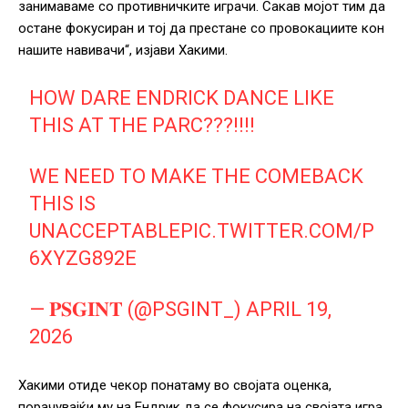
занимаваме со противничките играчи. Сакав мојот тим да
остане фокусиран и тој да престане со провокациите кон
нашите навивачи“, изјави Хакими.
HOW DARE ENDRICK DANCE LIKE
THIS AT THE PARC???!!!!
WE NEED TO MAKE THE COMEBACK
THIS IS
UNACCEPTABLE
PIC.TWITTER.COM/P
6XYZG892E
— 𝐏𝐒𝐆𝐈𝐍𝐓 (@PSGINT_)
APRIL 19,
2026
Хакими отиде чекор понатаму во својата оценка,
порачувајќи му на Ендрик да се фокусира на својата игра,