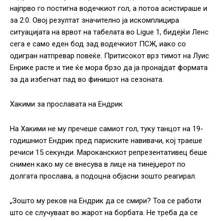
најпрво го постигна водечкиот гол, а потоа асистираше и
за 2:0. Овој резултат значително ја искомплицира
ситуацијата на врвот на табелата во Ligue 1, бидејќи Ленс
сега е само еден бод зад водечкиот ПСЖ, иако со
одигран натпревар повеќе. Притисокот врз тимот на Луис
Енрике расте и тие ќе мора брзо да ја пронајдат формата
за да избегнат пад во финишот на сезоната.
Хакими за прославата на Ендрик
На Хакими не му пречеше самиот гол, туку танцот на 19-
годишниот Ендрик пред париските навивачи, кој траеше
речиси 15 секунди. Мароканскиот репрезентативец беше
снимен како му се внесува в лице на тинејџерот по
долгата прослава, а подоцна објасни зошто реагирал.
„Зошто му реков на Ендрик да се смири? Тоа се работи
што се случуваат во жарот на борбата. Не треба да се