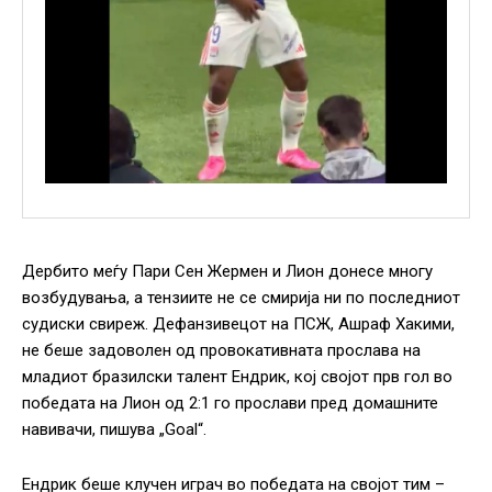
Дербито меѓу Пари Сен Жермен и Лион донесе многу
возбудувања, а тензиите не се смирија ни по последниот
судиски свиреж. Дефанзивецот на ПСЖ, Ашраф Хакими,
не беше задоволен од провокативната прослава на
младиот бразилски талент Ендрик, кој својот прв гол во
победата на Лион од 2:1 го прослави пред домашните
навивачи, пишува „Goal“.
Ендрик беше клучен играч во победата на својот тим –