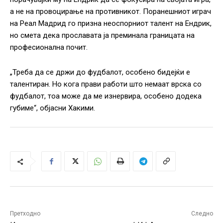
а не на провоцирање на противникот. Поранешниот играч
на Реал Мадрид го призна неоспорниот талент на Ендрик,
но смета дека прославата ја преминала границата на
професионална почит.
„Треба да се држи до фудбалот, особено бидејќи е
талентиран. Но кога прави работи што немаат врска со
фудбалот, тоа може да ме изнервира, особено додека
губиме“, објасни Хакими.
Претходно
Следно