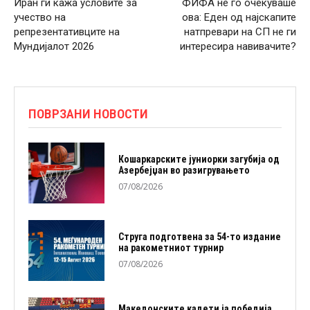
Иран ги кажа условите за
ФИФА не го очекуваше
учество на
ова: Еден од најскапите
репрезентативците на
натпревари на СП не ги
Мундијалот 2026
интересира навивачите?
ПОВРЗАНИ НОВОСТИ
Кошаркарските јуниорки загубија од
Азербејџан во разигрувањето
07/08/2026
Струга подготвена за 54-то издание
на ракометниот турнир
07/08/2026
Македонските кадети ја победија