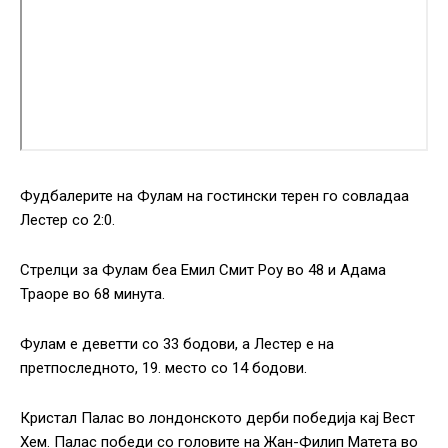
Фудбалерите на Фулам на гостински терен го совладаа
Лестер со 2:0.
Стрелци за Фулам беа Емил Смит Роу во 48 и Адама
Траоре во 68 минута.
Фулам е деветти со 33 бодови, а Лестер е на
претпоследното, 19. место со 14 бодови.
Кристал Палас во лондонското дерби победија кај Вест
Хем. Палас победи со головите на Жан-Филип Матета во