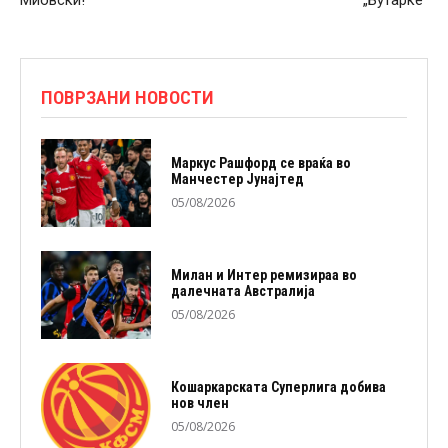
Миовски!
„Бутарке“
ПОВРЗАНИ НОВОСТИ
Маркус Рашфорд се враќа во
Манчестер Јунајтед
05/08/2026
Милан и Интер ремизираа во
далечната Австралија
05/08/2026
Кошаркарската Суперлига добива
нов член
05/08/2026