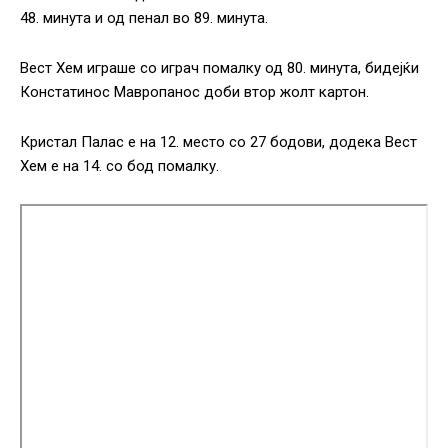
48. минута и од пенал во 89. минута.
Вест Хем играше со играч помалку од 80. минута, бидејќи
Констатинос Мавропанос доби втор жолт картон.
Кристал Палас е на 12. место со 27 бодови, додека Вест
Хем е на 14. со бод помалку.