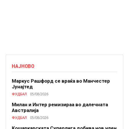
НАЈНОВО
Маркус Рашфорд се враќа во Манчестер
Јунајтед
ФУДБАЛ
05/08/2026
Милан и Интер ремизираа во далечната
Австралија
ФУДБАЛ
05/08/2026
Кошаркарската Суперлига добива нов член