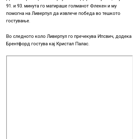
91. и 93. минута го матираше голманот Флекен и му
помогна на Ливерпул да извлече победа во тешкото
гостување.
Во следното коло Ливерпул го пречекува Ипсвич, додека
Брентфорд гостува кај Кристал Палас.