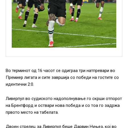
Во терминот од 16 часот се одиграа три натпревари во
Премиер лигата и сите завршија со победи на гостите со
идентични 2:0.
Ливерпул во судиското надополнување го скрши отпорот
на Брентфорд и оствари нова победа и со тоа го задржа
првото место на табелата.
Двоен стрелец за Ливерпул беше Дарвин Нуњез, кој во