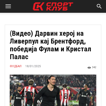
(Видео) Дарвин херој на
Ливерпул кај Брентфорд,
победија Фулам и Кристал
Палас
18/01/2025
ФУДБАЛ
342