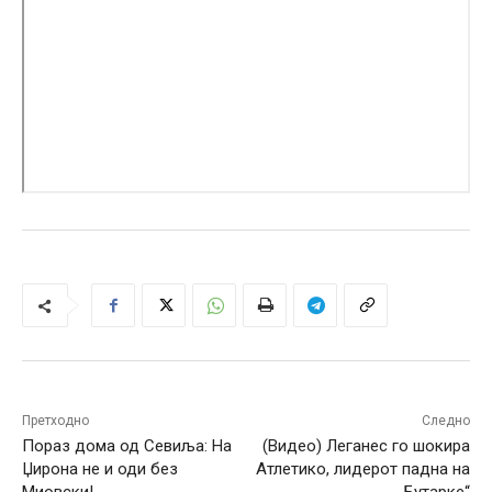
Претходно
Следно
Пораз дома од Севиља: На
(Видео) Леганес го шокира
Џирона не и оди без
Атлетико, лидерот падна на