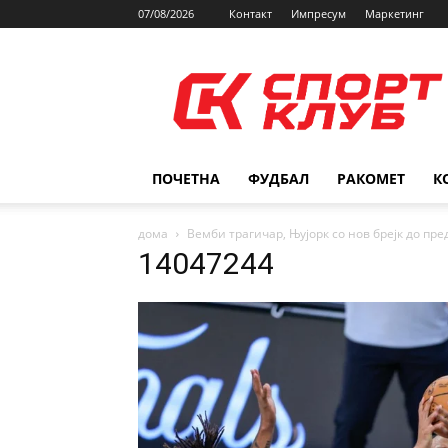
07/08/2026
Контакт
Импресум
Маркетинг
SPORTCLUB.mk
ПОЧЕТНА
ФУДБАЛ
РАКОМЕТ
К
дома
Вемби трагичар, Њујорк со нов брејк до пре
14047244