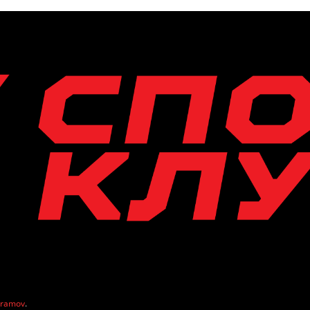
vramov
.