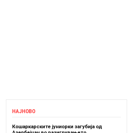
НАЈНОВО
Кошаркарските јуниорки загубија од
Азербејџан во разигрувањето