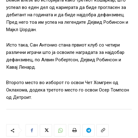
Вемби влезе во историјата како третиот кошаркар, што
успеал во еден дел од кариерата да биде прогласен за
дебитант на годината и да биде најдобра дефанзивец.
Пред него тоа им успеа на легендите Дејвид Робинсон и
Мајкл Џордан.
Исто така, Сан Антонио стана првиот клуб со четири
различни играчи што ја освоиле наградата за најдобар
дефанзивец, по Алвин Робертсон, Дејвид Робинсон и
Кавај Ленард.
Второто место во изборот го освои Чет Хомгрен од
Оклахома, додека третото место го освои Осер Томпсон
од Детроит.