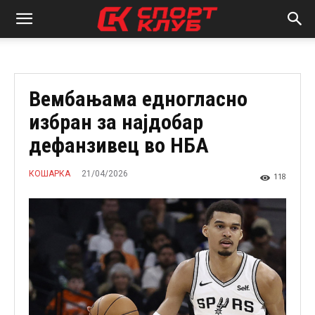
Вембањама едногласно
избран за најдобар
дефанзивец во НБА
21/04/2026
КОШАРКА
118