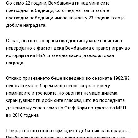
Со само 22 години, Вембањама ги надмина сите
претходни победници, со оглед на тоа што сите
претходни победници имале најмалку 23 години кога ја
добиле наградата.
Сепак, она што го прави ова достигнување навистина
неверојатно е фактот дека Вембањама е првиот играч во
историјата на НБА што едногласно ја освоил оваа
награда.
Откако признанието беше воведено во сезоната 1982/83,
секогаш имало барем мало несогласување меѓу
новинарите и тренерите, но овој пат немаше дилема.
Французинот ги доби сите гласови, што во последната
деценија му успеа само на Стеф Кари во трката за МВП
во 2016 година.
Покрај тоа што стана најмладиот добитник на наградата,