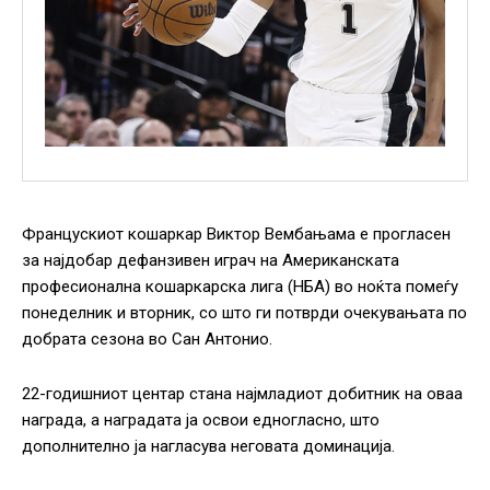
Францускиот кошаркар Виктор Вембањама е прогласен
за најдобар дефанзивен играч на Американската
професионална кошаркарска лига (НБА) во ноќта помеѓу
понеделник и вторник, со што ги потврди очекувањата по
добрата сезона во Сан Антонио.
22-годишниот центар стана најмладиот добитник на оваа
награда, а наградата ја освои едногласно, што
дополнително ја нагласува неговата доминација.