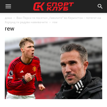
дома
Ван Перси ги посетил „ѓаволите“ во Керингтон – потегот на
Хојлунд ги радува навивачите
rew
rew