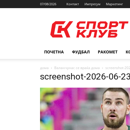
07/08/2026
Контакт
Импресум
Маркетинг
SPORTCLUB.mk
ПОЧЕТНА
ФУДБАЛ
РАКОМЕТ
К
дома
Валанчунас се враќа дома
screenshot-20
screenshot-2026-06-2