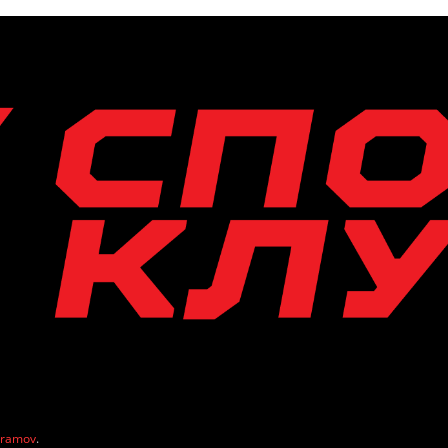
vramov
.