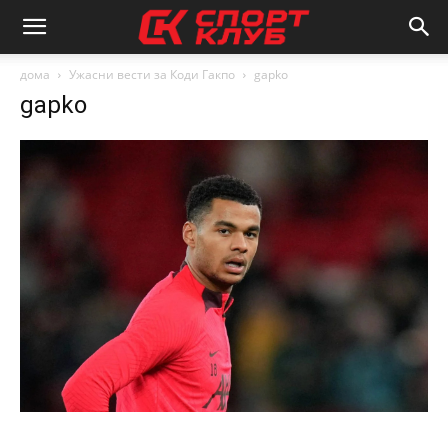
дома
Ужасни вести за Коди Гакпо
gapko
gapko