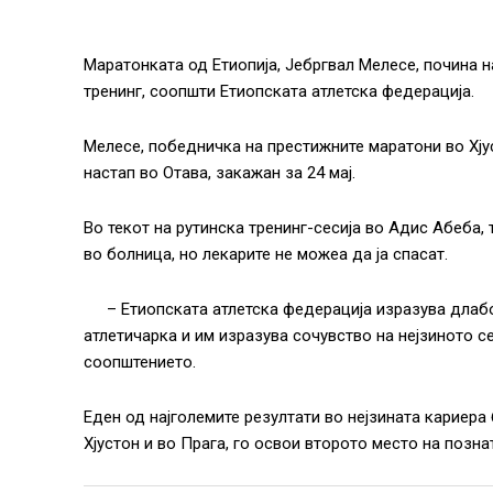
Маратонката од Етиопија, Јебргвал Мелесе, почина 
тренинг, соопшти Етиопската атлетска федерација.
Мелесе, победничка на престижните маратони во Хјус
настап во Отава, закажан за 24 мај.
Во текот на рутинска тренинг-сесија во Адис Абеба
во болница, но лекарите не можеа да ја спасат.
– Етиопската атлетска федерација изразува длаб
атлетичарка и им изразува сочувство на нејзиното се
соопштението.
Еден од најголемите резултати во нејзината кариера
Хјустон и во Прага, го освои второто место на позн