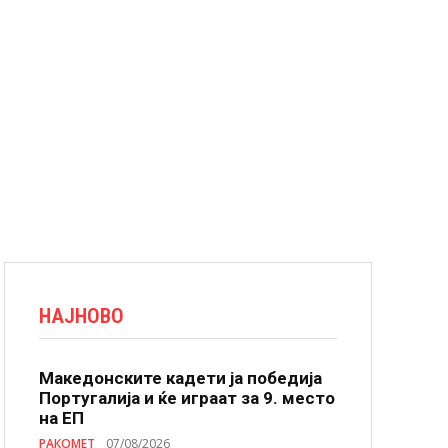
НАЈНОВО
Македонските кадети ја победија
Португалија и ќе играат за 9. место
на ЕП
РАКОМЕТ
07/08/2026