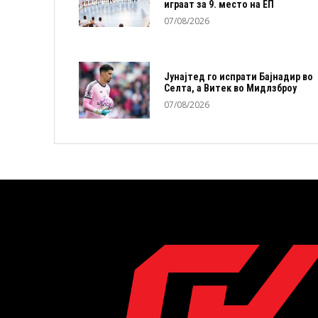
играат за 9. место на ЕП
07/08/2026
Јунајтед го испрати Бајнадир во
Селта, а Витек во Мидлзброу
07/08/2026