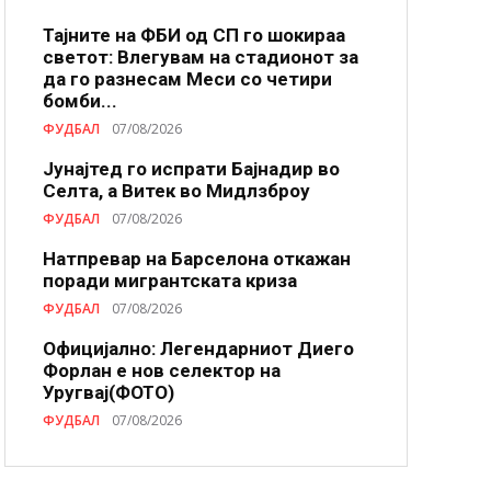
Тајните на ФБИ од СП го шокираа
светот: Влегувам на стадионот за
да го разнесам Меси со четири
бомби...
ФУДБАЛ
07/08/2026
Јунајтед го испрати Бајнадир во
Селта, а Витек во Мидлзброу
ФУДБАЛ
07/08/2026
Натпревар на Барселона откажан
поради мигрантската криза
ФУДБАЛ
07/08/2026
Официјално: Легендарниот Диего
Форлан е нов селектор на
Уругвај(ФОТО)
ФУДБАЛ
07/08/2026