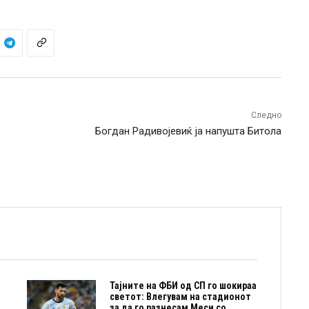
Следно
Богдан Радивојевиќ ја напушта Битола
Тајните на ФБИ од СП го шокираа
светот: Влегувам на стадионот
за да го разнесам Меси со