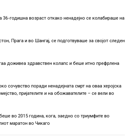
на 36-годишна возраст откако ненадејно се колабираше на
тон, Прага и во Шангај, се подготвуваше за својот следен
, таа доживеа здравствен колапс и беше итно префрлена
око сочувство поради ненадејната смрт на оваа херојска
мејство, пријателите и на обожавателите – се вели во
 беше во 2015 година, кога, заедно со триумфите во
атиот маратон во Чикаго