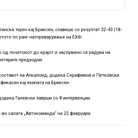
ински терен кај Бриксен, славеше со резултат 32-43 (18-
ретото по ранг натпреварување на ЕХФ.
 од почетокот до крајот и заслужено се радува на
четирите прeдходни.
 составот на Алкалоид, додека Серафимов и Петковски
ефикасен кај екипата на Бриксен.
додека Галевски заврши со 8 интервенции.
 во салата „Автокоманда“ на 22 февруари.