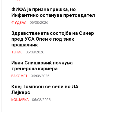
ФИФА ја призна грешка, но
Инфантино останува претседател
ФУДБАЛ
06/08/2026
Здравствената состојба на Синер
пред УСА Опен е под знак
прашалник
ТЕНИС
06/08/2026
Иван Слишковиќ почнува
тренерска кариера
РАКОМЕТ
06/08/2026
Клеј Томпсон се сели во ЛА
Лејкерс
КОШАРКА
06/08/2026