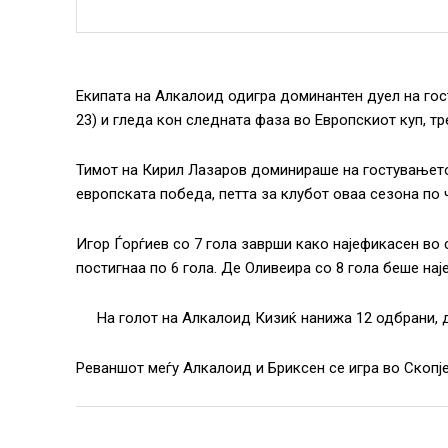
Екипата на Алкалоид одигра доминантен дуел на гост
23) и гледа кон следната фаза во Европскиот куп, т
Тимот на Кирил Лазаров доминираше на гостувањето
европската победа, петта за клубот оваа сезона по 
Игор Ѓорѓиев со 7 гола заврши како најефикасен во
постигнаа по 6 гола. Де Оливеира со 8 гола беше нај
На голот на Алкалоид Кизиќ нанижа 12 одбрани, 
Реваншот меѓу Алкалоид и Бриксен се игра во Скопје