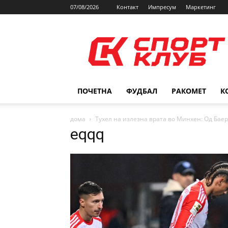
07/08/2026
Контакт
Импресум
Маркетинг
SPORTCLUB.mk
ПОЧЕТНА
ФУДБАЛ
РАКОМЕТ
К
дома
Тухел на излезна врата во Минхен: Од Бае
eqqq