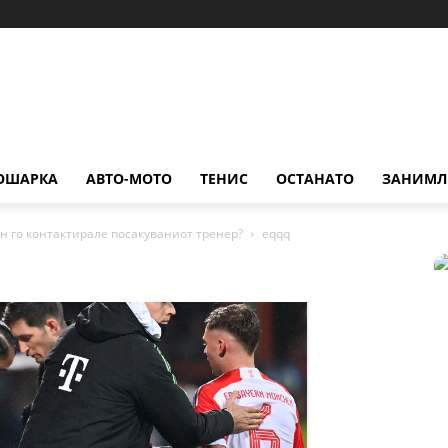
ОШАРКА
АВТО-МОТО
ТЕНИС
ОСТАНАТО
ЗАНИМЛ
рн го контактирале посакуваниот тренер?
eqqq