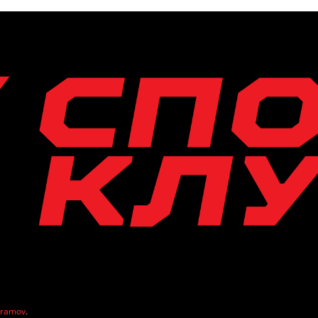
vramov
.