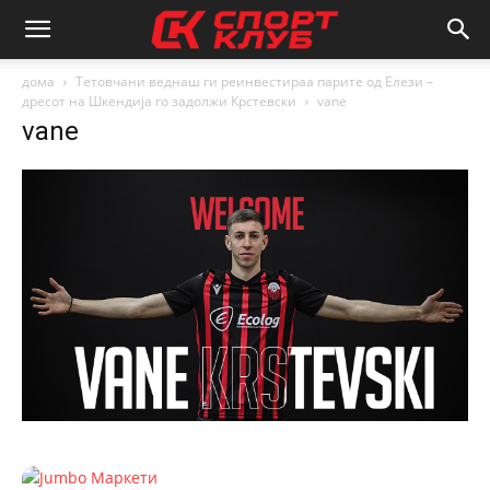
дома
Тетовчани веднаш ги реинвестираа парите од Елези –
дресот на Шкендија го задолжи Крстевски
vane
vane