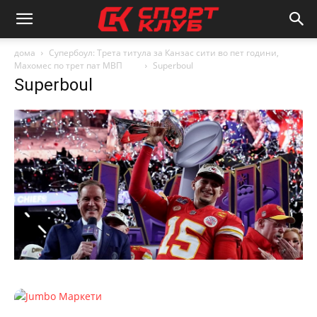
дома
Супербоул: Трета титула за Канзас сити во пет години,
Махомес по трет пат МВП
Superboul
Superboul