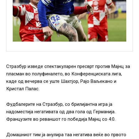
Стразбур изведе спектакуларен пресврт против Мајнц за
пласман во полуфиналето, во Конференциската лига,
каде од вечерва се уште Шахтјор, Рајо Ваљекано и
Кристал Палас.
Фудбалерите на Стразбур, со брилијантна игра ја
надоместија негативата од два гола од Германија.
Французите во реваншот го победија Мајнц со 4:0.
Домашниот тим ја анулира таа негатива веќе во првото