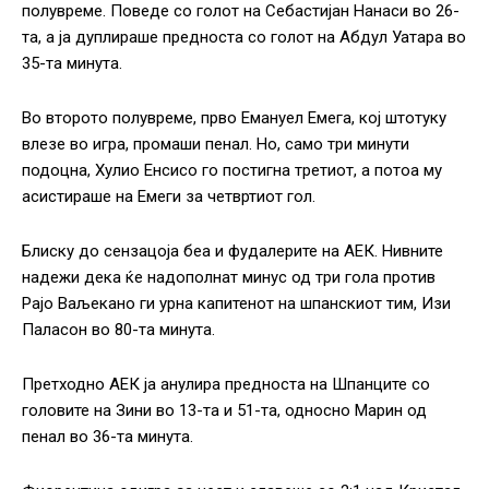
полувреме. Поведе со голот на Себастијан Нанаси во 26-
та, а ја дуплираше предноста со голот на Абдул Уатара во
35-та минута.
Во второто полувреме, прво Емануел Емега, кој штотуку
влезе во игра, промаши пенал. Но, само три минути
подоцна, Хулио Енсисо го постигна третиот, а потоа му
асистираше на Емеги за четвртиот гол.
Блиску до сензацоја беа и фудалерите на АЕК. Нивните
надежи дека ќе надополнат минус од три гола против
Рајо Ваљекано ги урна капитенот на шпанскиот тим, Изи
Паласон во 80-та минута.
Претходно АЕК ја анулира предноста на Шпанците со
головите на Зини во 13-та и 51-та, односно Марин од
пенал во 36-та минута.