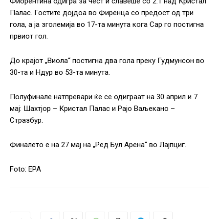
Фиорентина одигра за чест и славеше со 2:1 над Кристал
Палас. Гостите дојдоа во Фиренца со предост од три
гола, а ја зголемија во 17-та минута кога Сар го постигна
првиот гол.
До крајот „Виола“ постигна два гола преку Гудмунсон во
30-та и Ндур во 53-та минута.
Полуфинале натпревари ќе се одиграат на 30 април и 7
мај: Шахтјор – Кристал Палас и Рајо Ваљекано –
Стразбур.
Финалето е на 27 мај на „Ред Бул Арена“ во Лајпциг.
Foto: EPA