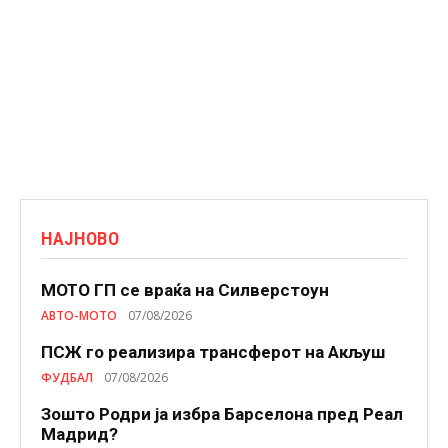
НАЈНОВО
МОТО ГП се враќа на Силверстоун
АВТО-МОТО
07/08/2026
ПСЖ го реализира трансферот на Акљуш
ФУДБАЛ
07/08/2026
Зошто Родри ја избра Барселона пред Реал
Мадрид?