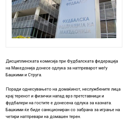
Дисциплинската комисија при Фудбалската федерација
на Македонија донесе одлука за натпреварот меѓу
Башкими и Струга.
Поради однесувањето на домаќинот, неслужбените лица
крај теренот и физички напад врз претставници и
фудбалери на гостите е донесена одлука за казната.
Башкими ќе биде санкциониран со забрана за играње на
четири натпревари на домашен терен.