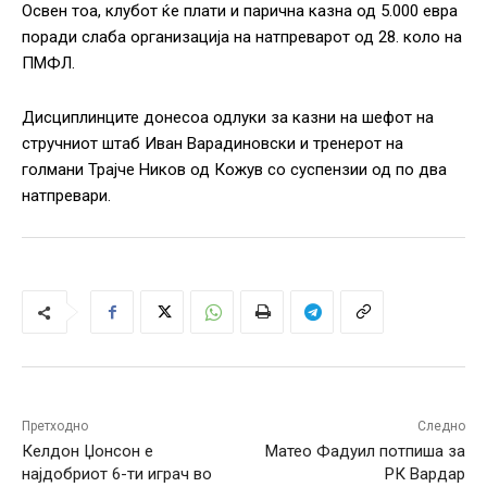
Освен тоа, клубот ќе плати и парична казна од 5.000 евра
поради слаба организација на натпреварот од 28. коло на
ПМФЛ.
Дисциплинците донесоа одлуки за казни на шефот на
стручниот штаб Иван Варадиновски и тренерот на
голмани Трајче Ников од Кожув со суспензии од по два
натпревари.
Претходно
Следно
Келдон Џонсон е
Матео Фадуил потпиша за
најдобриот 6-ти играч во
РК Вардар