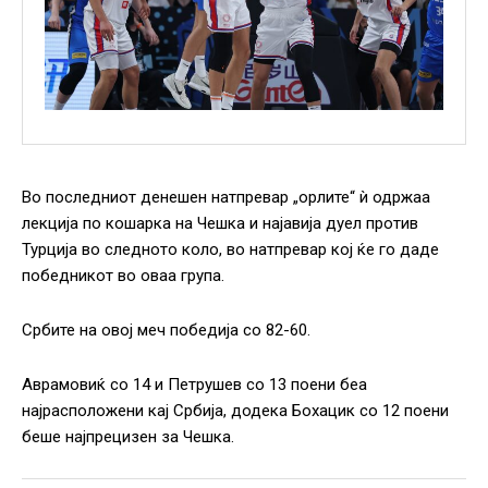
Во последниот денешен натпревар „орлите“ ѝ одржаа
лекција по кошарка на Чешка и најавија дуел против
Турција во следното коло, во натпревар кој ќе го даде
победникот во оваа група.
Србите на овој меч победија со 82-60.
Аврамовиќ со 14 и Петрушев со 13 поени беа
најрасположени кај Србија, додека Бохацик со 12 поени
беше најпрецизен за Чешка.