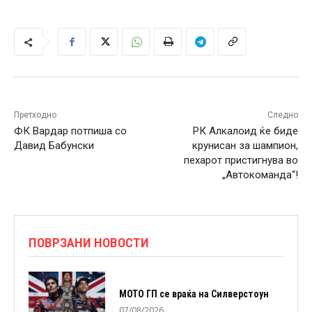
Претходно
Следно
ФК Вардар потпиша со
РК Алкалоид ќе биде
Давид Бабунски
крунисан за шампион,
пехарот пристигнува во
„Автокоманда“!
ПОВРЗАНИ НОВОСТИ
МОТО ГП се враќа на Силверстоун
07/08/2026