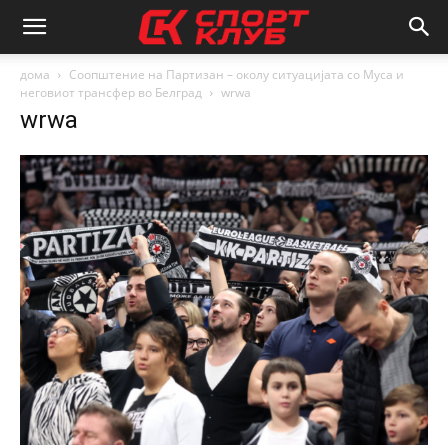
дома
Соопштение на Партизан – околу ситуацијата со Муса и
неговиот трансфер во Белград
wrwa
wrwa