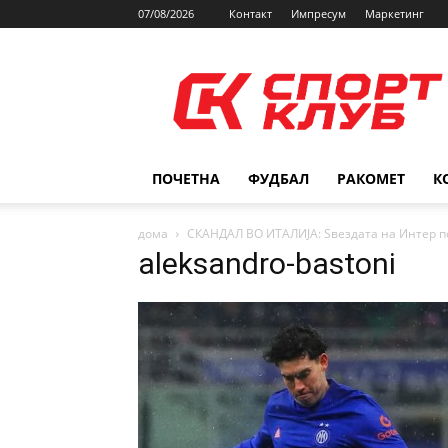
07/08/2026
Контакт
Импресум
Маркетинг
SPORTCLUB.mk
ПОЧЕТНА
ФУДБАЛ
РАКОМЕТ
К
дома
СКАНДАЛ ВО ИТАЛИЈА: Ѕвездата на Интер по
aleksandro-bastoni