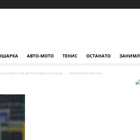
ОШАРКА
АВТО-МОТО
ТЕНИС
ОСТАНАТО
ЗАНИМЛ
д истрага за детска проституција
aleksandro-bastoni