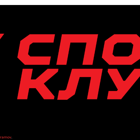
vramov
.