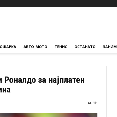
КОШАРКА
АВТО-МОТО
ТЕНИС
ОСТАНАТО
ЗАНИМ
и Роналдо за најплатен
ина
454