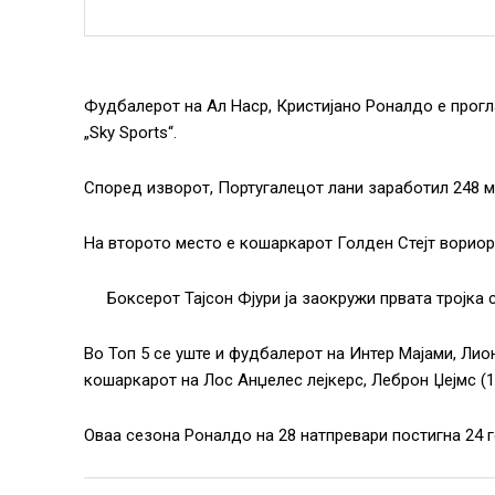
Фудбалерот на Ал Наср, Кристијано Роналдо е прогла
„Sky Sports“.
Според изворот, Португалецот лани заработил 248 м
На второто место е кошаркарот Голден Стејт вориор
Боксерот Тајсон Фјури ја заокружи првата тројка 
Во Топ 5 се уште и фудбалерот на Интер Мајами, Лион
кошаркарот на Лос Анџелес лејкерс, Леброн Џејмс (1
Оваа сезона Роналдо на 28 натпревари постигна 24 г