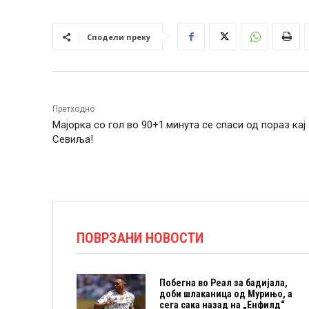
Сподели преку
Претходно
Мајорка со гол во 90+1.минута се спаси од пораз кај
Севиља!
ПОВРЗАНИ НОВОСТИ
Побегна во Реал за бадијала,
доби шлаканица од Мурињо, а
сега сака назад на „Енфилд“