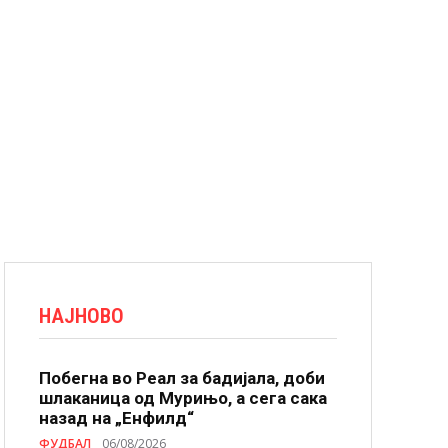
НАЈНОВО
Побегна во Реал за бадијала, доби
шлаканица од Мурињо, а сега сака
назад на „Енфилд“
ФУДБАЛ
06/08/2026