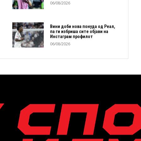
06/08/2026
Вини доби нова понуда од Реал,
па ги избриша сите објави на
Инстаграм профилот
06/08/2026