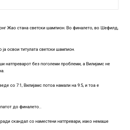
тонг Жао стана светски шампион. Во финалето, во Шефилд,
о ја освои титулата светски шампион.
ши натпреварот без поголеми проблеми, а Вилијамс не
а.
де со 7:1, Вилијамс потоа намали на 9:5, и тоа е
 патот до финалето…
оради скандал со наместени натпревари, иако немаше