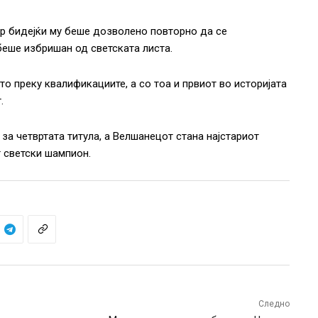
ер бидејќи му беше дозволено повторно да се
 беше избришан од светската листа.
то преку квалификациите, а со тоа и првиот во историјата
.
 за четвртата титула, а Велшанецот стана најстариот
т светски шампион.
Следно