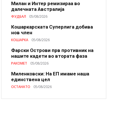
Милан и Интер ремизираа во
далечната Австралија
ФУДБАЛ
05/08/2026
Кошаркарската Суперлига добива
нов член
КОШАРКА
05/08/2026
Фарски Острови прв противник на
нашите кадети во втората фаза
РАКОМЕТ
05/08/2026
Миленковски: На ЕП имаме наша
единствена цел
ОСТАНАТО
05/08/2026