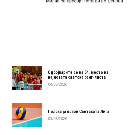
Милан со пресврт победи во Џенова
Одбојкарите се на 54. место на
најновата светска ранг-листа
04/08/2026
Полска ја освои Светската Лига
03/08/2026