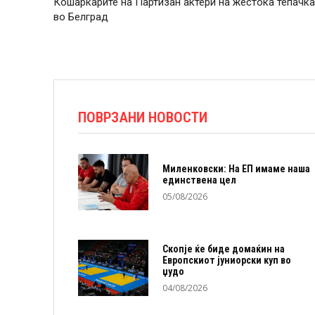
Кошаркарите на Партизан актери на жестока тепачка
во Белград
ПОВРЗАНИ НОВОСТИ
Миленковски: На ЕП имаме наша
единствена цел
05/08/2026
Скопје ќе биде домаќин на
Европскиот јуниорски куп во
џудо
04/08/2026