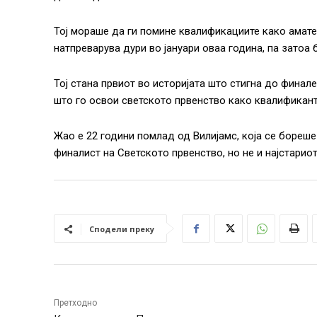
Тој мораше да ги помине квалификациите како амат
натпреварува дури во јануари оваа година, па затоа
Тој стана првиот во историјата што стигна до финале
што го освои светското првенство како квалификант
Жао е 22 години помлад од Вилијамс, која се бореше
финалист на Светското првенство, но не и најстарио
Сподели преку
Претходно