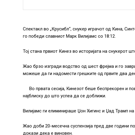
Спектакл во „Крусибл“, снукер играчот од Кина, Син
го победи славниот Марк Вилијамс со 18:12.
Тој стана првиот Кинез во историјата на снукерот шт
Жао брзо изгради водство од шест фрејма и го завр
можеше да ги надомести грешките од првите два ден
Во првата сесија, Кинезот беше беспрекорен и пове
најблиску до што успеа да се доближи.
Вилијамс ги елиминираше Џон Хигинс и Џад Трамп на
Жао доби 20-месечна суспензија пред две години п
докази дека е виновен.