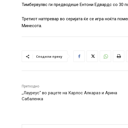
Тимбервулвс ги предводеше Ентони Едвардс со 30 по
Третиот натпревар во серијата ќе се игра ноќта поме
Минесота.
Сподели преку
Претходно
,,Лауреус“ во рацете на Карлос Алкараз и Арина
Сабаленка