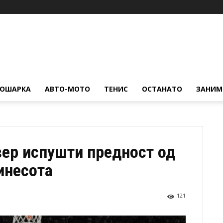
КОШАРКА
АВТО-МОТО
ТЕНИС
ОСТАНАТО
ЗАНИМ
ер испушти предност од
инесота
121