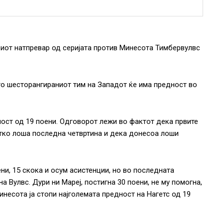
иот натпревар од серијата против Минесота Тимбервулвс
што шесторангираниот тим на Западот ќе има предност во
ност од 19 поени. Одговорот лежи во фактот дека првите
етко лоша последна четвртина и дека донесоа лоши
ни, 15 скока и осум асистенции, но во последната
 Вулвс. Дури ни Мареј, постигна 30 поени, не му помогна,
несота ја стопи најголемата предност на Нагетс од 19