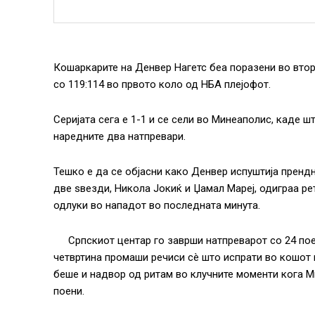
Кошаркарите на Денвер Нагетс беа поразени во втор
со 119:114 во првото коло од НБА плејофот.
Серијата сега е 1-1 и се сели во Минеаполис, каде 
наредните два натпревари.
Тешко е да се објасни како Денвер испуштија пренд
две ѕвезди, Никола Јокиќ и Џамал Мареј, одиграа р
одлуки во нападот во последната минута.
Српскиот центар го заврши натпреварот со 24 пое
четвртина промаши речиси сè што испрати во кошот на
беше и надвор од ритам во клучните моменти кога Ми
поени.