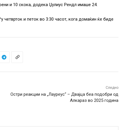
ени и 10 скока, додека Џулиус Рендл имаше 24.
ѓу четврток и петок во 3:30 часот, кога домаќин ќе биде
Следно
Остри реакции на „Лауреус“ – Двајца беа подобри од
Алкараз во 2025 година