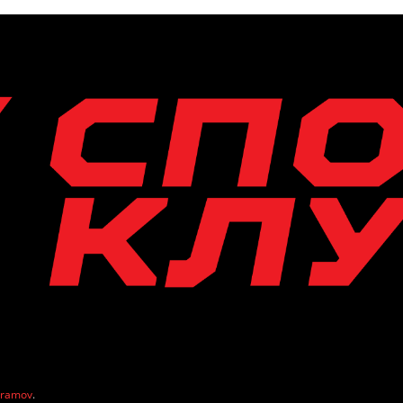
vramov
.