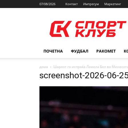
07/08/2026
Контакт
Импресум
Маркетинг
SPORTCLUB.mk
ПОЧЕТНА
ФУДБАЛ
РАКОМЕТ
К
дома
Шарлот го испраќа Ламела Бол во Минесот
screenshot-2026-06-2