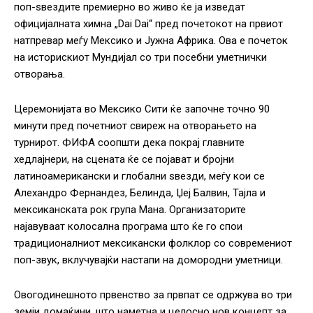
поп-ѕвездите премиерно во живо ќе ја изведат
официјалната химна „Dai Dai“ пред почетокот на првиот
натпревар меѓу Мексико и Јужна Африка. Ова е почеток
на историскиот Мундијал со три посебни уметнички
отворања.
Церемонијата во Мексико Сити ќе започне точно 90
минути пред почетниот свиреж на отворањето на
турнирот. ФИФА соопшти дека покрај главните
хедлајнери, на сцената ќе се појават и бројни
латиноамерикански и глобални ѕвезди, меѓу кои се
Алехандро Фернандез, Белинда, Џеј Балвин, Тајла и
мексиканската рок група Мана. Организаторите
најавуваат колосална програма што ќе го спои
традиционалниот мексикански фолклор со современиот
поп-звук, вклучувајќи настапи на домородни уметници.
Овогодинешното првенство за првпат се одржува во три
земји домаќини, што наметна и целосно нов концепт за