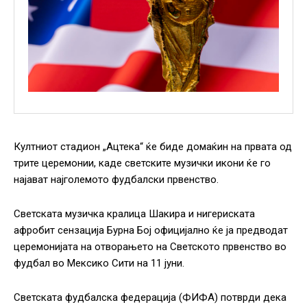
Култниот стадион „Ацтека“ ќе биде домаќин на првата од
трите церемонии, каде светските музички икони ќе го
најават најголемото фудбалски првенство.
Светската музичка кралица Шакира и нигериската
афробит сензација Бурна Бој официјално ќе ја предводат
церемонијата на отворањето на Светското првенство во
фудбал во Мексико Сити на 11 јуни.
Светската фудбалска федерација (ФИФА) потврди дека