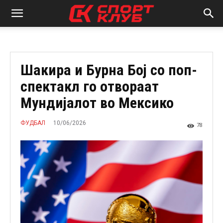
Шакира и Бурна Бој со поп-
спектакл го отвораат
Мундијалот во Мексико
10/06/2026
ФУДБАЛ
78