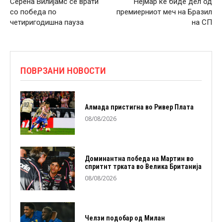
Серена Вилијамс се врати
Нејмар ќе биде дел од
со победа по
премиерниот меч на Бразил
четиригодишна пауза
на СП
ПОВРЗАНИ НОВОСТИ
Алмада пристигна во Ривер Плата
08/08/2026
Доминантна победа на Мартин во
спритнт трката во Велика Британија
08/08/2026
Челзи подобaр од Милан