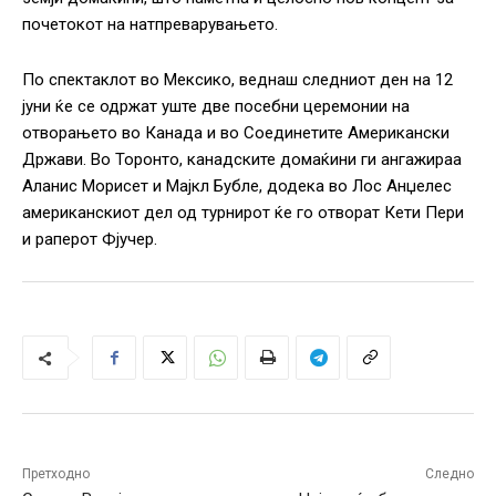
почетокот на натпреварувањето.
По спектаклот во Мексико, веднаш следниот ден на 12
јуни ќе се одржат уште две посебни церемонии на
отворањето во Канада и во Соединетите Американски
Држави. Во Торонто, канадските домаќини ги ангажираа
Аланис Морисет и Мајкл Бубле, додека во Лос Анџелес
американскиот дел од турнирот ќе го отворат Кети Пери
и раперот Фјучер.
Претходно
Следно