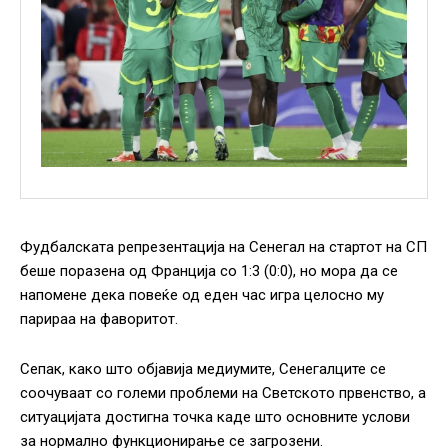
Фудбалската репрезентација на Сенегал на стартот на СП
беше поразена од Франција со 1:3 (0:0), но мора да се
напомене дека повеќе од еден час игра целосно му
парираа на фаворитот.
Сепак, како што објавија медиумите, Сенегалците се
соочуваат со големи проблеми на Светското првенство, а
ситуацијата достигна точка каде што основните услови
за нормално функционирање се загрозени.