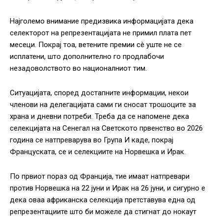
Најголемо внимание предизвика информацијата дека
селекторот на репрезентацијата не примил плата пет
месеци. Покрај тоа, ветените премии сè уште не се
исплатени, што дополнително го продлабочи
незадоволството во националниот тим.
Ситуацијата, според достапните информации, некои
членови на делегацијата сами ги сносат трошоците за
храна и дневни потреби. Треба да се напомене дека
селекцијата на Сенегал на Светското првенство во 2026
година се натпреварува во Група И каде, покрај
Француската, се и селекциите на Норвешка и Ирак.
По првиот пораз од Франција, тие имаат натпревари
против Норвешка на 22 јуни и Ирак на 26 јуни, и сигурно е
дека оваа африканска селекција претставува една од
репрезентациите што би можеле да стигнат до нокаут