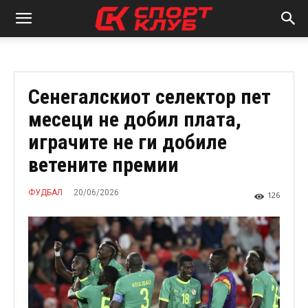
Сенегалскиот селектор пет
месеци не добил плата,
играчите не ги добиле
ветените премии
20/06/2026
ФУДБАЛ
126