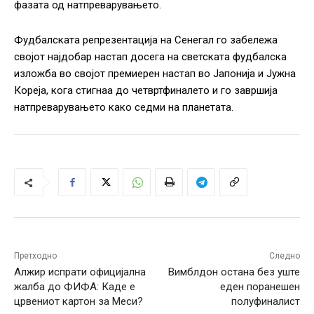
фазата од натпреварувањето.
Фудбалската репрезентација на Сенегал го забележа
својот најдобар настап досега на светската фудбалска
изложба во својот премиерен настап во Јапонија и Јужна
Кореја, кога стигнаа до четвртфиналето и го завршија
натпреварувањето како седми на планетата.
Претходно
Следно
Алжир испрати официјална
Вимблдон остана без уште
жалба до ФИФА: Каде е
еден поранешен
црвениот картон за Меси?
полуфиналист