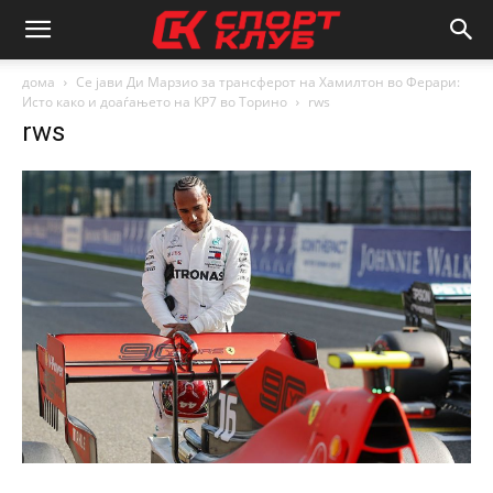
дома
Се јави Ди Марзио за трансферот на Хамилтон во Ферари:
Исто како и доаѓањето на КР7 во Торино
rws
rws