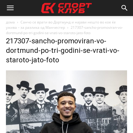
дома
Санчо се врати во Дортмунд и најави нешто во кое ќе
ужива – за разлика од Манчестер
217307-sancho-promoviran-vo-
dortmund-po-tri-godini-se-vrati-vo-staroto-jato-foto
217307-sancho-promoviran-vo-
dortmund-po-tri-godini-se-vrati-vo-
staroto-jato-foto