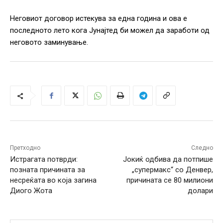
Неговиот договор истекува за една година и ова е
последното лето кога Јунајтед би можел да заработи од
неговото заминување.
Претходно
Следно
Истрагата потврди:
Јокиќ одбива да потпише
позната причината за
„супермакс“ со Денвер,
несреќата во која загина
причината се 80 милиони
Диого Жота
долари