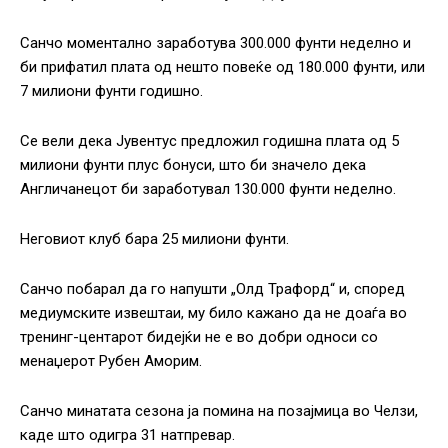
Санчо моментално заработува 300.000 фунти неделно и
би прифатил плата од нешто повеќе од 180.000 фунти, или
7 милиони фунти годишно.
Се вели дека Јувентус предложил годишна плата од 5
милиони фунти плус бонуси, што би значело дека
Англичанецот би заработувал 130.000 фунти неделно.
Неговиот клуб бара 25 милиони фунти.
Санчо побарал да го напушти „Олд Трафорд“ и, според
медиумските извештаи, му било кажано да не доаѓа во
тренинг-центарот бидејќи не е во добри односи со
менаџерот Рубен Аморим.
Санчо минатата сезона ја помина на позајмица во Челзи,
каде што одигра 31 натпревар.