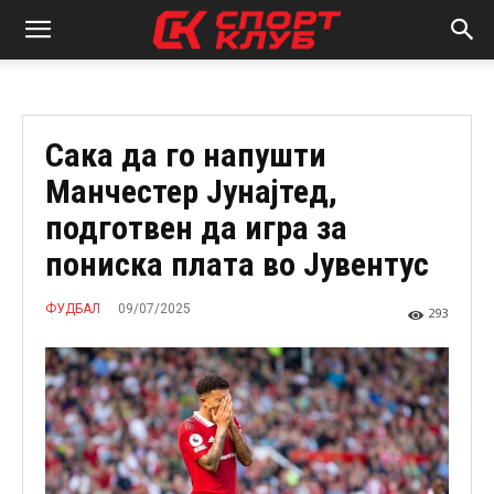
Сака да го напушти
Манчестер Јунајтед,
подготвен да игра за
пониска плата во Јувентус
09/07/2025
ФУДБАЛ
293