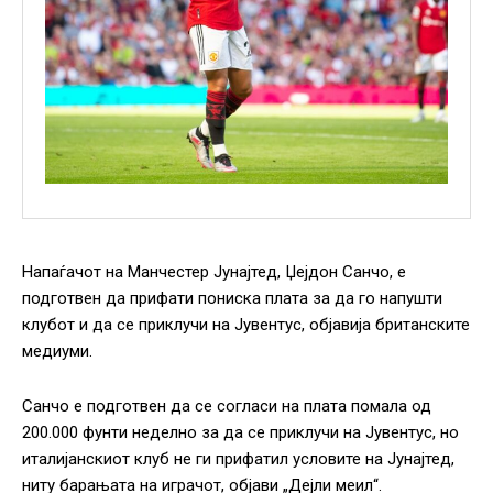
Напаѓачот на Манчестер Јунајтед, Џејдон Санчо, е
подготвен да прифати пониска плата за да го напушти
клубот и да се приклучи на Јувентус, објавија британските
медиуми.
Санчо е подготвен да се согласи на плата помала од
200.000 фунти неделно за да се приклучи на Јувентус, но
италијанскиот клуб не ги прифатил условите на Јунајтед,
ниту барањата на играчот, објави „Дејли меил“.