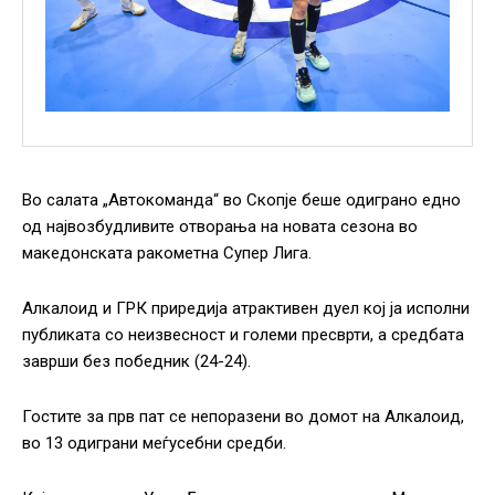
Во салата „Автокоманда“ во Скопје беше одиграно едно
од највозбудливите отворања на новата сезона во
македонската ракометна Супер Лига.
Алкалоид и ГРК приредија атрактивен дуел кој ја исполни
публиката со неизвесност и големи пресврти, а средбата
заврши без победник (24-24).
Гостите за прв пат се непоразени во домот на Алкалоид,
во 13 одиграни меѓусебни средби.