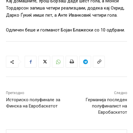
Кај домашните, Урош Борзаш даде шест гола, а Монси
Тордарсон запиша четири реализцаии, додека кај Охрид,
Дарко Ѓукиќ имше пет, а Анте Иванковиќ четири гола.
Одличен беше и голманот Бојан Блажески со 10 одбрани.
Претходно
Следно
Историско полуфинале за
Германија последен
Финска на Евробаскетот
полуфиналист на
Евробаскетот