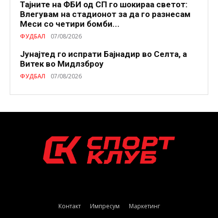
Тајните на ФБИ од СП го шокираа светот:
Влегувам на стадионот за да го разнесам
Меси со четири бомби...
ФУДБАЛ
07/08/2026
Јунајтед го испрати Бајнадир во Селта, а
Витек во Мидлзброу
ФУДБАЛ
07/08/2026
Контакт
Импресум
Маркетинг