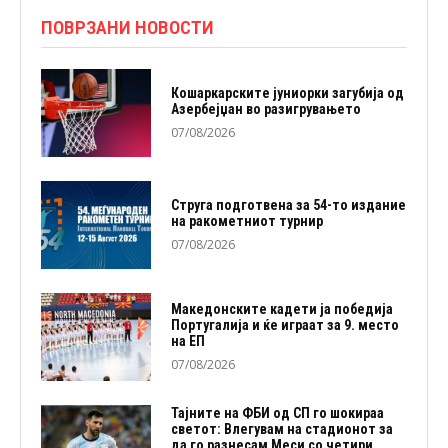
ПОВРЗАНИ НОВОСТИ
Кошаркарските јуниорки загубија од
Азербејџан во разигрувањето
07/08/2026
Струга подготвена за 54-то издание
на ракометниот турнир
07/08/2026
Македонските кадети ја победија
Португалија и ќе играат за 9. место
на ЕП
07/08/2026
Тајните на ФБИ од СП го шокираа
светот: Влегувам на стадионот за
да го разнесам Меси со четири