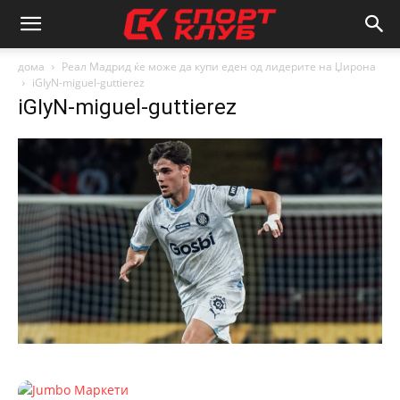
дома
Реал Мадрид ќе може да купи еден од лидерите на Џирона
iGIyN-miguel-guttierez
iGIyN-miguel-guttierez