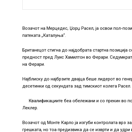
Возачот на Мерцедес, Џорџ Расел, ја освои пол-пози
патеката „Каталуња“.
Британецот стигна до најдобрата стартна позиција со
предност пред Луис Хамилтон во Ферари. Седумкратн
на Ферари.
Најблиску до најбрзите двајца беше лидерот во ген
десетинки од секундата зад тимскиот колега Расел.
Квалификациите беа обележани и со прекин во п
Леклер.
Возачот од Монте Карло ја изгуби контролата врз за
грешката, но тоа предизвика да се изврти и да удри 