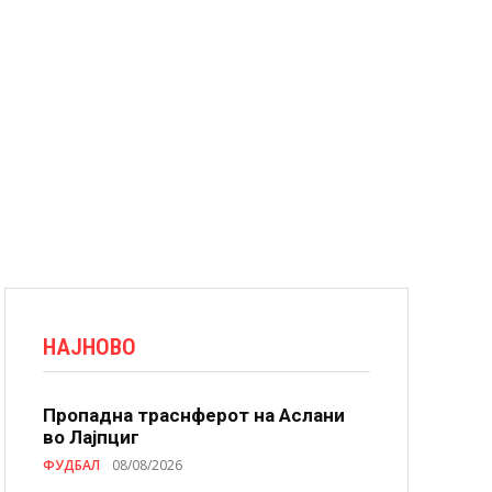
НАЈНОВО
Пропадна траснферот на Аслани
во Лајпциг
ФУДБАЛ
08/08/2026