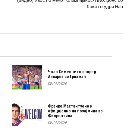
(Видео) Хаос по мечот Олимпијакос-ПАО, Џонс со
бокс го удри Нан
Чоло Симеоне го според
Алварез со Гризман
08/08/2026
Франко Мастантуоно и
официјално на позајмица во
Фиорентина
08/08/2026