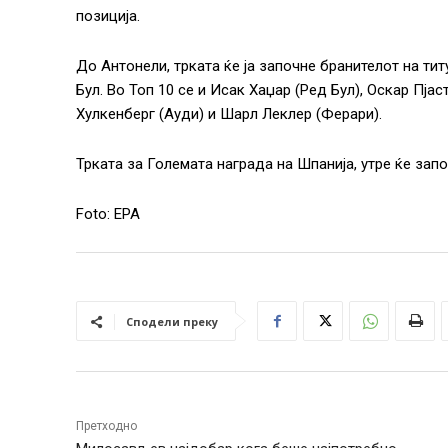
позиција.
До Антонели, трката ќе ја започне бранителот на ти
Бул. Во Топ 10 се и Исак Хаџар (Ред Бул), Оскар Пјас
Хулкенберг (Ауди) и Шарл Леклер (Ферари).
Трката за Големата награда на Шпанија, утре ќе запо
Foto: EPA
Сподели преку
Претходно