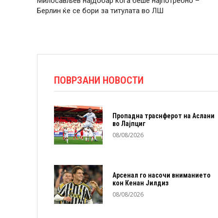
Милосављев најдобар кога беше најпотребно –
Берлин ќе се бори за титулата во ЛШ
ПОВРЗАНИ НОВОСТИ
Пропадна траснферот на Аслани
во Лајпциг
08/08/2026
Арсенал го насочи вниманието
кон Кенан Јилдиз
08/08/2026