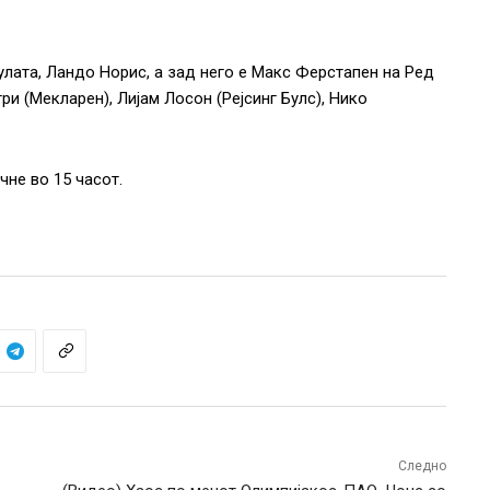
тулата, Ландо Норис, а зад него е Макс Ферстапен на Ред
три (Мекларен), Лијам Лосон (Рејсинг Булс), Нико
чне во 15 часот.
Следно