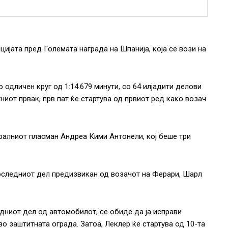
цијата пред Големата награда на Шпанија, која се вози на
 одличен круг од 1:14.679 минути, со 64 илјадити делови
иот првак, прв пат ќе стартува од првиот ред како возач
ералниот пласман Андреа Кими Антонели, кој беше три
оследниот дел предизвикан од возачот на Ферари, Шарл
дниот дел од автомобилот, се обиде да ја исправи
во заштитната ограда. Затоа, Леклер ќе стартува од 10-та