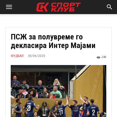
ПСЖ за полувреме го
декласира Интер Мајами
30/06/2025
ФУДБАЛ
248