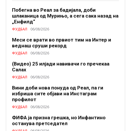
Побегна во Реал за бадијала, доби
шлаканица од Мурињо, а сега сака назад на
„Енфилд“
ФУДБАЛ
06/08/2026
Меси се врати во првиот тим на Интер и
веднаш сруши рекорд
ФУДБАЛ
06/08/2026
(Видео) 25 илјади навивачи го пречекаа
Салах
ФУДБАЛ
06/08/2026
Вини доби нова понуда од Реал, па ги
избриша сите објави на Инстаграм
профилот
ФУДБАЛ
06/08/2026
ФИФА ја призна грешка, но Инфантино
останува претседател
ФУДБАЛ
06/08/2026