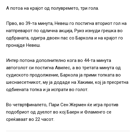
А потоа на крајот од полувремето, три гола.
Прво, во 39-та минута, Невеш го постигна вториот гол на
натпреварот по одлична акција, Руиз изнуди грешка во
одбраната, одигра двоен пас со Баркола и на крајот го
пронајде Невеш.
Интер потона дополнително кога во 44-та минута
автоголот си постигна Авилес, а во третата минута од
судиското продолжение, Баркола ја прими топката во
шеснаесетникот, му ја додаде на Хакими, кој ја пресретна
одбиената топка и ја испрати во голот.
Во четвртфиналето, Пари Сен Жермен ќе игра против
подобриот од дуелот во кој Баерн и Фламенго се
среќаваат во 22 часот.