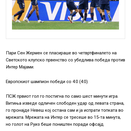
Пари Сен Жермен се пласираше во четвртфиналето на
Светското клупско првенство со убедлива победа против
Интер Мајами.
Европскиот шампион победи со 4:0 (4:0).
ПСЖ првиот гол го постигна по само шест минути игра.
Витиња изведе одличен слободен удар од левата страна,
го пронајде Невеш кој остана сам и ја испрати топката во
мрежата. Мрежата на Интер се тресеше во 15-та минута,
но голот на Руиз беше поништен поради офсајд.