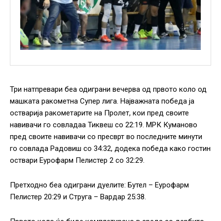
Три натпревари беа одиграни вечерва од првото коло од
машката ракометна Супер лига. Најважната победа ја
остварија ракометарите на Пролет, кои пред своите
навивачи го совладаа Тиквеш со 22:19. МРК Куманово
пред своите навивачи со пресврт во последните минути
го совлада Радовиш со 34:32, додека победа како гостин
оствари Еурофарм Пелистер 2 со 32:29.
Претходно беа одиграни дуелите: Бутел – Еурофарм
Пелистер 20:29 и Струга – Вардар 25:38.